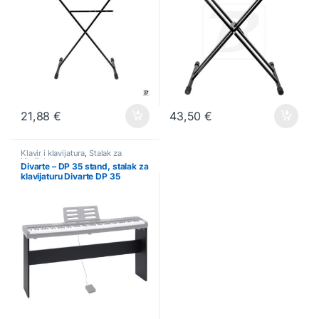
21,88
€
43,50
€
Klavir i klavijatura
,
Stalak za
klavijature
Divarte – DP 35 stand, stalak za
klavijaturu Divarte DP 35