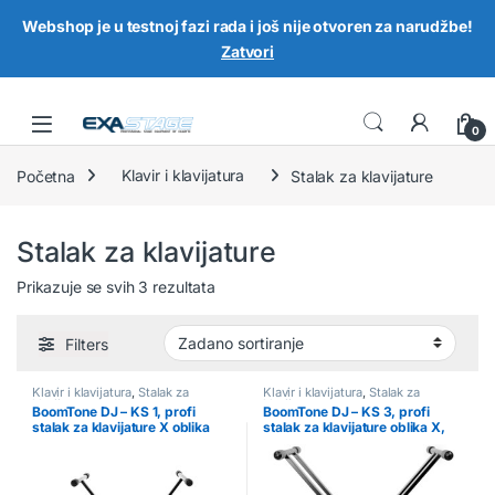
Webshop je u testnoj fazi rada i još nije otvoren za narudžbe!
Zatvori
Skip to navigation
Skip to content
0
Početna
Klavir i klavijatura
Stalak za klavijature
Stalak za klavijature
Prikazuje se svih 3 rezultata
Filters
Klavir i klavijatura
,
Stalak za
Klavir i klavijatura
,
Stalak za
klavijature
klavijature
BoomTone DJ – KS 1, profi
BoomTone DJ – KS 3, profi
stalak za klavijature X oblika
stalak za klavijature oblika X,
dupla šipka