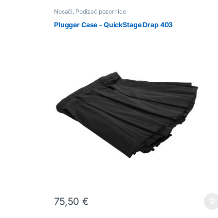
Nosači
,
Podizač pozornice
Plugger Case – QuickStage Drap 403
75,50
€