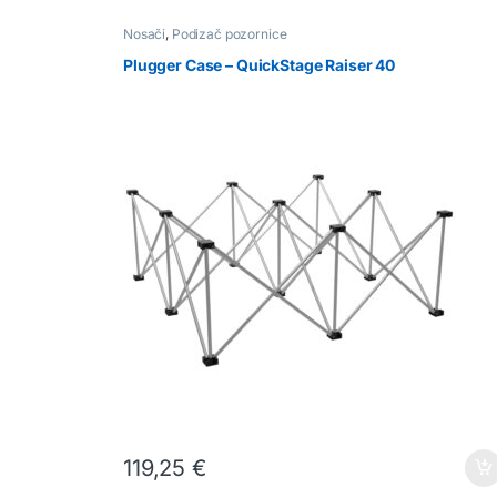
Nosači
,
Podizač pozornice
Plugger Case – QuickStage Raiser 40
119,25
€