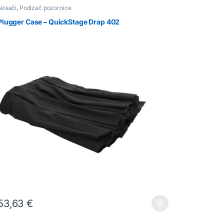
Nosači
,
Podizač pozornice
Plugger Case – QuickStage Drap 402
53,63
€