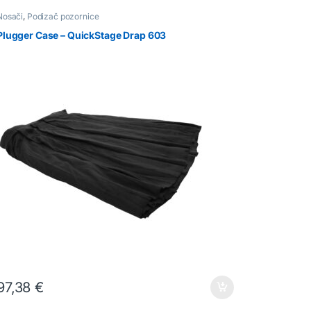
Nosači
,
Podizač pozornice
Plugger Case – QuickStage Drap 603
97,38
€