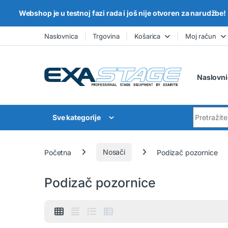
Webshop je u testnoj fazi rada i još nije otvoren za narudžbe!
Skip to navigation
Skip to content
Naslovnica
Trgovina
Košarica
Moj račun
Naslovni
Search for
Sve kategorije
Početna
Nosači
Podizač pozornice
Podizač pozornice