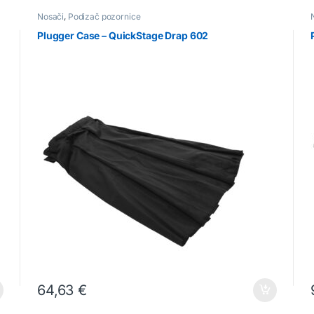
Nosači
,
Podizač pozornice
Plugger Case – QuickStage Drap 602
64,63
€