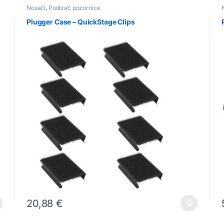
Nosači
,
Podizač pozornice
Plugger Case – QuickStage Clips
20,88
€