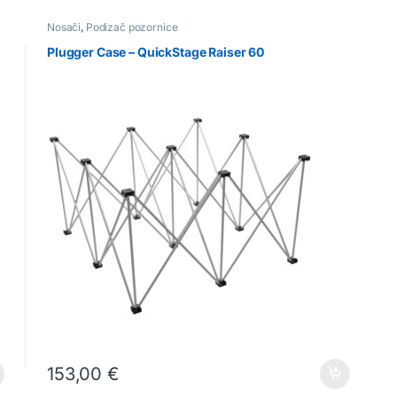
Nosači
,
Podizač pozornice
Plugger Case – QuickStage Raiser 60
153,00
€