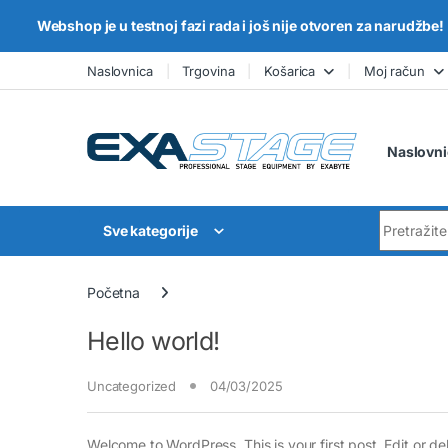
Webshop je u testnoj fazi rada i još nije otvoren za narudžbe!
Skip to navigation
Skip to content
Naslovnica
Trgovina
Košarica
Moj račun
Naslovni
Search for
Sve kategorije
Početna
Hello world!
Uncategorized
04/03/2025
Welcome to WordPress. This is your first post. Edit or dele