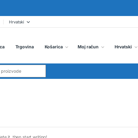
Hrvatski
ca
Trgovina
Košarica
Moj račun
Hrvatski
:
te it, then start writing!