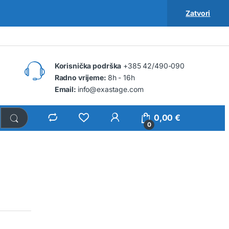
Zatvori
Korisnička podrška
+385 42/490-090
Radno vrijeme:
8h - 16h
Email:
info@exastage.com
0,00
€
0