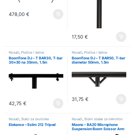
478,00
€
17,50
€
Nosači
,
Pločice i šalice
Nosači
,
Pločice i šalice
BoomTone DJ – T BAR30, T-bar
BoomTone DJ – T BAR50, T-bar
30×30 na 35mm, 1.5m
diametar 50mm, 1.5m
31,75
€
42,75
€
Nosači
,
Stalci za zvučnike
Nosači
,
Stolni stalak za mikrofon
Elokance – Eslim 212 Tripod
Maono – BA20 Microphone
Suspension Boom Scissor Arm
Stand