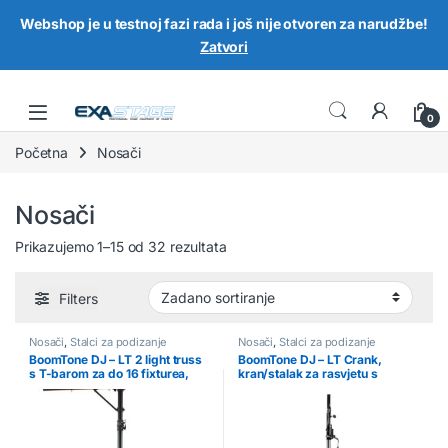
Webshop je u testnoj fazi rada i još nije otvoren za narudžbe!
Zatvori
Skip to navigation
Skip to content
0
Početna
Nosači
Nosači
Prikazujemo 1–15 od 32 rezultata
Filters
Nosači
,
Stalci za podizanje
Nosači
,
Stalci za podizanje
BoomTone DJ – LT 2 light truss
BoomTone DJ – LT Crank,
s T-barom za do 16 fixturea,
kran/stalak za rasvjetu s
4m, 35 kg
dizalicom, do 3m