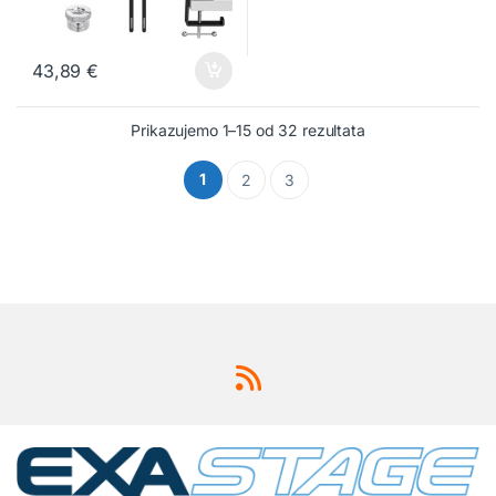
43,89
€
Prikazujemo 1–15 od 32 rezultata
1
2
3