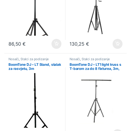
86,50
€
130,25
€
Nosači
,
Stalci za podizanje
Nosači
,
Stalci za podizanje
BoomTone DJ – LT Stand, stalak
BoomTone DJ – LT1 light truss s
za rasvjetu, 3m
T-barom za do 8 fixturea, 3m,
30 kg