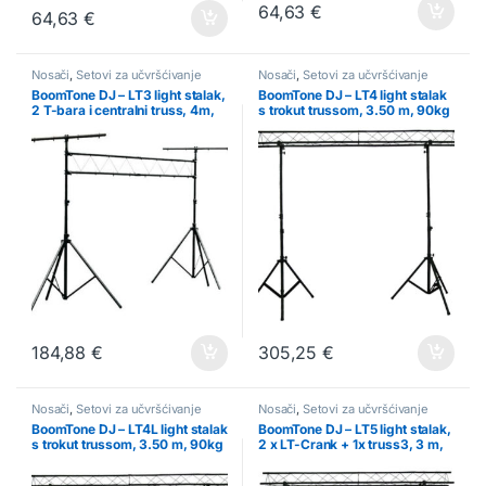
64,63
€
64,63
€
Nosači
,
Setovi za učvršćivanje
Nosači
,
Setovi za učvršćivanje
BoomTone DJ – LT3 light stalak,
BoomTone DJ – LT4 light stalak
2 T-bara i centralni truss, 4m,
s trokut trussom, 3.50 m, 90kg
40kg
184,88
€
305,25
€
Nosači
,
Setovi za učvršćivanje
Nosači
,
Setovi za učvršćivanje
BoomTone DJ – LT4L light stalak
BoomTone DJ – LT5 light stalak,
s trokut trussom, 3.50 m, 90kg
2 x LT-Crank + 1x truss3, 3 m,
90kg