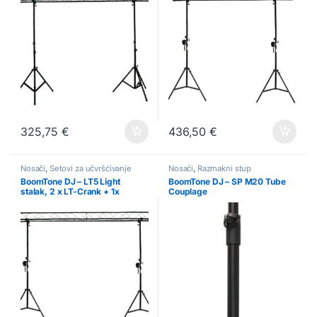
325,75
€
436,50
€
Nosači
,
Setovi za učvršćivanje
Nosači
,
Razmakni stup
BoomTone DJ – LT5 Light
BoomTone DJ – SP M20 Tube
stalak, 2 x LT-Crank + 1x
Couplage
truss4, 3 m, 90kg