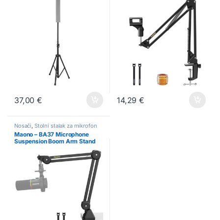
37,00
€
14,29
€
Nosači
,
Stolni stalak za mikrofon
Maono – BA37 Microphone
Suspension Boom Arm Stand