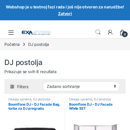
Webshop je u testnoj fazi rada i još nije otvoren za narudžbe!
Zatvori
Skip to navigation
Skip to content
0
Početna
DJ postolja
DJ postolja
Prikazuje se svih 8 rezultata
Filters
Deejay oprema
,
DJ postolja
Deejay oprema
,
DJ postolja
BoomTone DJ – DJ Facade Bag,
BoomTone DJ – DJ Facade
torba za DJ pregradu
White SET