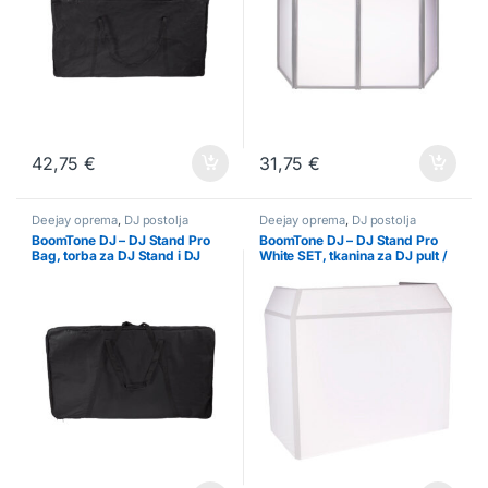
42,75
€
31,75
€
Deejay oprema
,
DJ postolja
Deejay oprema
,
DJ postolja
BoomTone DJ – DJ Stand Pro
BoomTone DJ – DJ Stand Pro
Bag, torba za DJ Stand i DJ
White SET, tkanina za DJ pult /
Stand PRO
stol