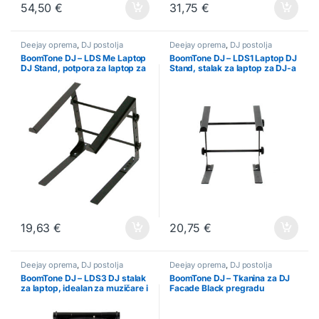
54,50
€
31,75
€
Deejay oprema
,
DJ postolja
Deejay oprema
,
DJ postolja
BoomTone DJ – LDS Me Laptop
BoomTone DJ – LDS1 Laptop DJ
DJ Stand, potpora za laptop za
Stand, stalak za laptop za DJ-a
DJ-a
19,63
€
20,75
€
Deejay oprema
,
DJ postolja
Deejay oprema
,
DJ postolja
BoomTone DJ – LDS3 DJ stalak
BoomTone DJ – Tkanina za DJ
za laptop, idealan za muzičare i
Facade Black pregradu
DJ-e