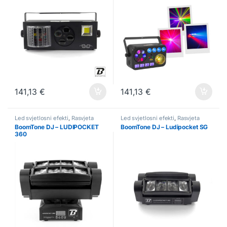
141,13
€
141,13
€
Led svjetlosni efekti
,
Rasvjeta
Led svjetlosni efekti
,
Rasvjeta
BoomTone DJ – LUDIPOCKET
BoomTone DJ – Ludipocket SG
360