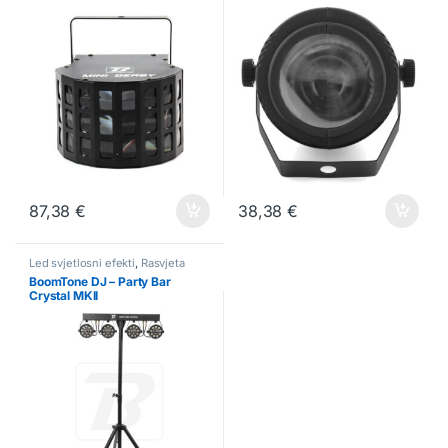
87,38
€
38,38
€
Led svjetlosni efekti
,
Rasvjeta
BoomTone DJ – Party Bar
Crystal MKII