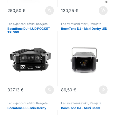
250,50
€
130,25
€
Led svjetlosni efekti
,
Rasvjeta
Led svjetlosni efekti
,
Rasvjeta
BoomTone DJ – LUDIPOCKET
BoomTone DJ – Maxi Derby LED
TRI 360
327,13
€
86,50
€
Led svjetlosni efekti
,
Rasvjeta
Led svjetlosni efekti
,
Rasvjeta
BoomTone DJ – Mini Derby
BoomTone DJ – Multi Beam