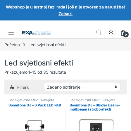
Webshop je u testnoj fazi rada i još nije otvoren za narudžbe!
Zatvori
Skip to navigation
Skip to content
0
Početna
Led svjetlosni efekti
Led svjetlosni efekti
Prikazujemo 1–15 od 35 rezultata
Filters
Led svjetlosni efekti
,
Rasvjeta
Led svjetlosni efekti
,
Rasvjeta
BoomTone DJ – 6 Pack LED PAR
BoomTone DJ – Blinder Beam –
multibeam i strobo efekti