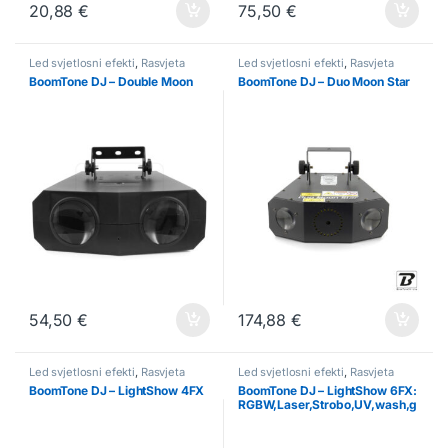
20,88
€
75,50
€
Led svjetlosni efekti
,
Rasvjeta
Led svjetlosni efekti
,
Rasvjeta
BoomTone DJ – Double Moon
BoomTone DJ – Duo Moon Star
54,50
€
174,88
€
Led svjetlosni efekti
,
Rasvjeta
Led svjetlosni efekti
,
Rasvjeta
BoomTone DJ – LightShow 4FX
BoomTone DJ – LightShow 6FX:
RGBW,Laser,Strobo,UV,wash,g
obo,cryst.ball