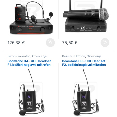
126,38
€
75,50
€
Bežični mikrofon
,
Ozvučenje
Bežični mikrofon
,
Ozvučenje
BoomTone DJ – UHF Headset
BoomTone DJ – UHF Headset
F1, bežićni naglavni mikrofon
F2, bežićni naglavni mikrofon