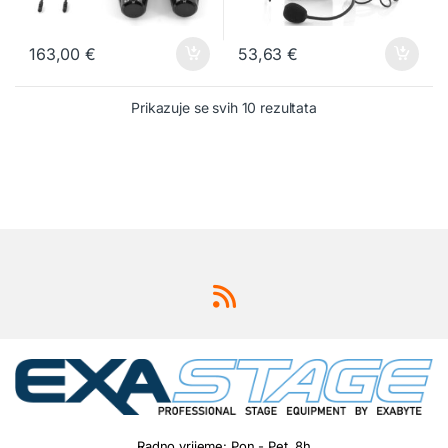
163,00
€
53,63
€
Prikazuje se svih 10 rezultata
Radno vrijeme: Pon - Pet, 8h