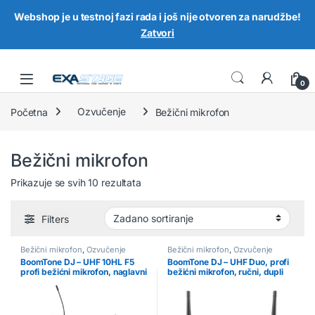
Webshop je u testnoj fazi rada i još nije otvoren za narudžbe!
Zatvori
Skip to navigation
Skip to content
0
Početna
Ozvučenje
Bežični mikrofon
Bežični mikrofon
Prikazuje se svih 10 rezultata
Filters
Bežični mikrofon
,
Ozvučenje
Bežični mikrofon
,
Ozvučenje
BoomTone DJ – UHF 10HL F5
BoomTone DJ – UHF Duo, profi
profi bežićni mikrofon, naglavni
bežićni mikrofon, ručni, dupli
mikrofon
(par)