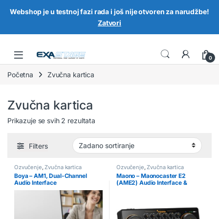
Webshop je u testnoj fazi rada i još nije otvoren za narudžbe!
Zatvori
Skip to navigation
Skip to content
0
Početna
Zvučna kartica
Zvučna kartica
Prikazuje se svih 2 rezultata
Filters
Ozvučenje
,
Zvučna kartica
Ozvučenje
,
Zvučna kartica
Boya – AM1, Dual-Channel
Maono – Maonocaster E2
Audio Interface
(AME2) Audio Interface &
Podcast audio mikseta