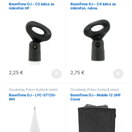
BoomTone DJ – C2 lulica za
BoomTone DJ – C4 lulica za
mikrofon HF
mikrofon, rubna
2,25
€
2,75
€
Ozvučenje
,
Pribor (kutije & stalci)
Ozvučenje
,
Pribor (kutije & stalci)
BoomTone DJ – LYC-ST120-
BoomTone DJ – Mobile 12 UHF
WH
Cover