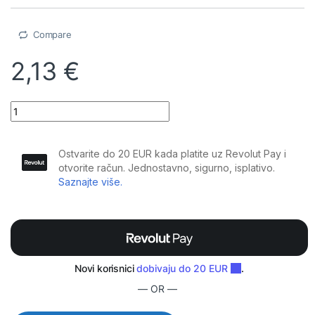
Compare
2,13
€
BoomTone DJ - C3 Konusna lulica za mikrofon quantity
— OR —