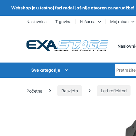
Webshop je u testnoj fazi rada i još nije otvoren za narudžbe!
Skip to navigation
Skip to content
Naslovnica
Trgovina
Košarica
Moj račun
Naslovni
Search for
Sve kategorije
Početna
Rasvjeta
Led reflektori