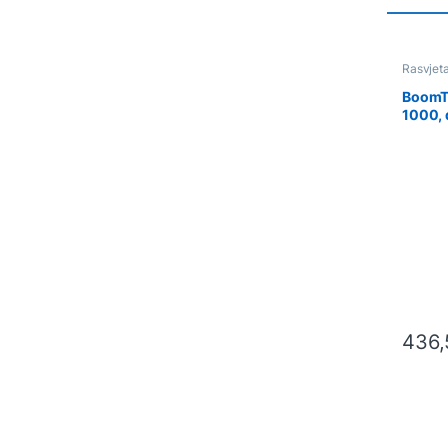
Rasvjet
BoomTo
1000, 
dim
436