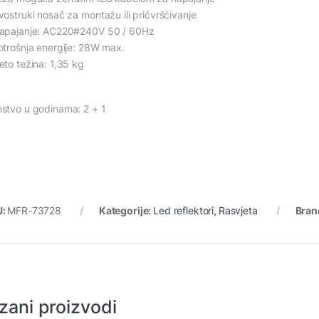
vostruki nosač za montažu ili pričvršćivanje
apajanje: AC220#240V 50 / 60Hz
otrošnja energije: 28W max.
eto težina: 1,35 kg
stvo u godinama: 2 + 1
U:
MFR-73728
Kategorije:
Led reflektori
,
Rasvjeta
Bran
zani proizvodi