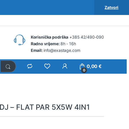
Zatvori
Korisnička podrška
+385 42/490-090
Radno vrijeme:
8h - 16h
Email:
info@exastage.com
0,00
€
0
DJ – FLAT PAR 5X5W 4IN1