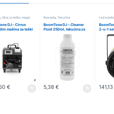
a
,
Stroj za tešku maglu
Rasvjeta
,
Tekućine
Led svjetlo
ne DJ – Cirrus
BoomTone DJ – Cleaner
BoomTon
dim mašina za teški
Fluid 250ml, tekućina za
2-u-1 set
čišćenje dim mašina
light sh
,50
€
5,38
€
141,1