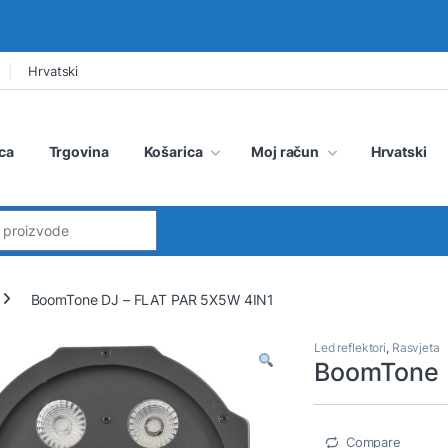
Hrvatski
ca
Trgovina
Košarica
Moj račun
Hrvatski
:
BoomTone DJ – FLAT PAR 5X5W 4IN1
Led reflektori
,
Rasvjeta
BoomTone 
Compare