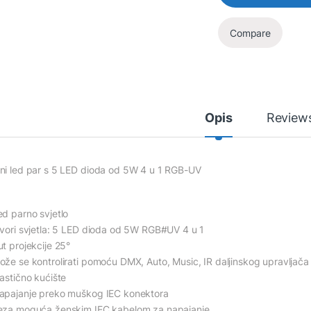
Compare
Opis
Review
ni led par s 5 LED dioda od 5W 4 u 1 RGB-UV
ed parno svjetlo
zvori svjetla: 5 LED dioda od 5W RGB#UV 4 u 1
ut projekcije 25°
ože se kontrolirati pomoću DMX, Auto, Music, IR daljinskog upravljača
lastično kućište
apajanje preko muškog IEC konektora
eza moguća ženskim IEC kabelom za napajanje