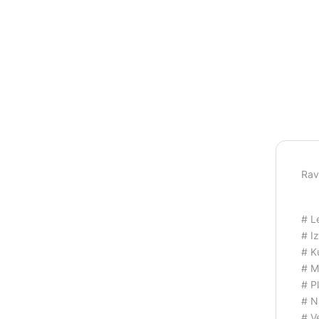
Rav
# L
# I
# K
# M
# P
# N
# V