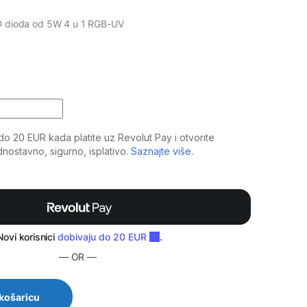
ED dioda od 5W 4 u 1 RGB-UV
 PAR 5X5W 4IN1 quantity
— OR —
 košaricu