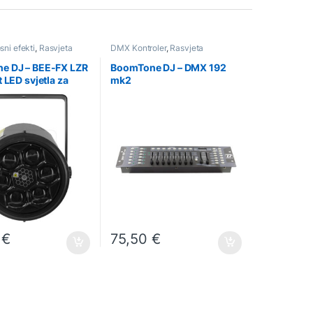
sni efekti
,
Rasvjeta
DMX Kontroler
,
Rasvjeta
e DJ – BEE-FX LZR
BoomTone DJ – DMX 192
 LED svjetla za
mk2
ow
3
€
75,50
€