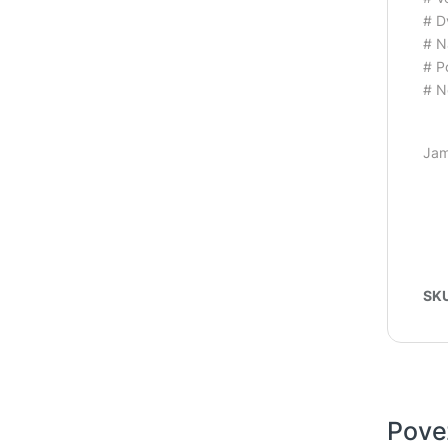
# D
# N
# P
# N
Jam
SK
Pove