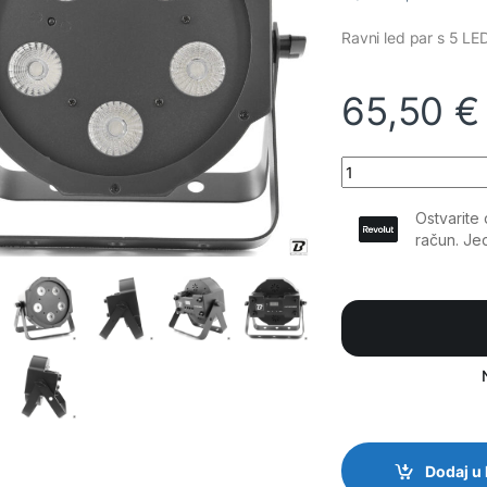
Ravni led par s 5 L
65,50
€
BoomTone DJ - FLAT
Dodaj u