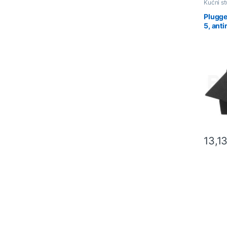
Kućni st
Plugge
5, ant
za mon
13,1