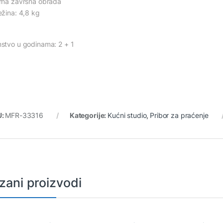
rna završna obrada
ežina: 4,8 kg
stvo u godinama: 2 + 1
U:
MFR-33316
Kategorije:
Kućni studio
,
Pribor za praćenje
zani proizvodi