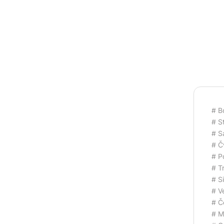
# B
# S
# Sa
# Č
# P
# T
# S
# Ve
# Č
# M