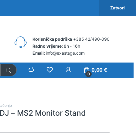
Zatvori
Korisnička podrška
+385 42/490-090
Radno vrijeme:
8h - 16h
Email:
info@exastage.com
0,00
€
0
raćenje
DJ – MS2 Monitor Stand