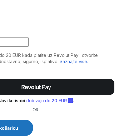
Monitor Stand (komad) quantity
— OR —
 košaricu