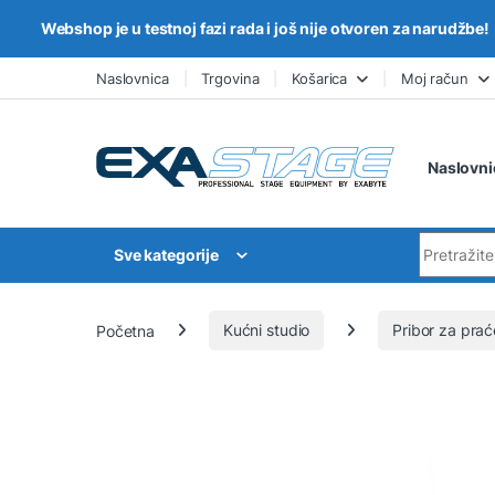
Webshop je u testnoj fazi rada i još nije otvoren za narudžbe!
Skip to navigation
Skip to content
Naslovnica
Trgovina
Košarica
Moj račun
Naslovni
Search for
Sve kategorije
Početna
Kućni studio
Pribor za prać