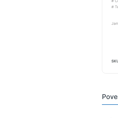
# C
# T
Jam
SK
Pove