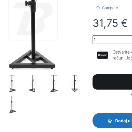
Compare
31,75
€
BoomTone DJ - MS2 
Dodaj u