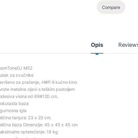
Compare
Opis
Review
oomToneDJ MS2
talak za zvučnike
vršeno za praćenje, Hi#fi ili kućno kino
vrste metalne cijevi s teškim postoljem
odesiva visina od 69#120 cm.
rokutasta baza
igurnosna igla
ličina tanjura: 23 x 23 cm.
elična baza Dimenzije: 45 x 45 x 45 cm
aksimalno opterećenje: 18 kg