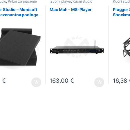
udio
,
Pribor za praćenje
Izvorni player
,
Kućni studio
Kućni stud
r Studio – Monisoft
Mac Mah – MS-Player
Plugger 
irezonantna podloga
Shockmo
itore
mikrofo
3
€
163,00
€
16,38