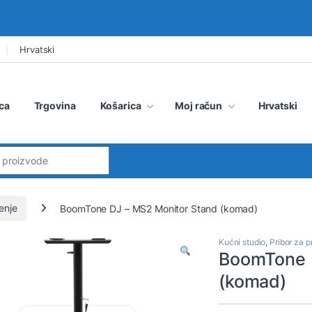
Hrvatski
ca
Trgovina
Košarica
Moj račun
Hrvatski
:
enje
BoomTone DJ – MS2 Monitor Stand (komad)
Kućni studio
,
Pribor za p
BoomTone 
(komad)