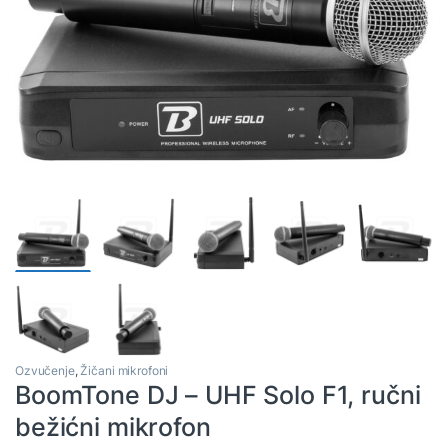
Ozvučenje
,
Žičani mikrofoni
BoomTone DJ – UHF Solo F1, ručni
bežićni mikrofon