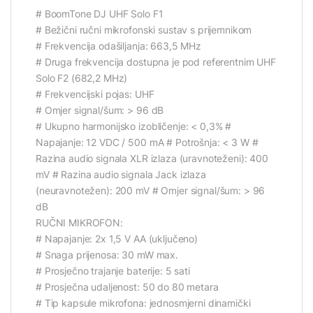
# BoomTone DJ UHF Solo F1
# Bežični ručni mikrofonski sustav s prijemnikom
# Frekvencija odašiljanja: 663,5 MHz
# Druga frekvencija dostupna je pod referentnim UHF
Solo F2 (682,2 MHz)
# Frekvencijski pojas: UHF
# Omjer signal/šum: > 96 dB
# Ukupno harmonijsko izobličenje: < 0,3% #
Napajanje: 12 VDC / 500 mA # Potrošnja: < 3 W #
Razina audio signala XLR izlaza (uravnoteženi): 400
mV # Razina audio signala Jack izlaza
(neuravnotežen): 200 mV # Omjer signal/šum: > 96
dB
RUČNI MIKROFON:
# Napajanje: 2x 1,5 V AA (uključeno)
# Snaga prijenosa: 30 mW max.
# Prosječno trajanje baterije: 5 sati
# Prosječna udaljenost: 50 do 80 metara
# Tip kapsule mikrofona: jednosmjerni dinamički