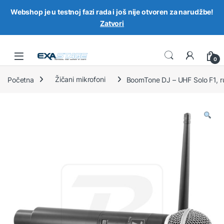
Webshop je u testnoj fazi rada i još nije otvoren za narudžbe!
Zatvori
Skip to navigation
Skip to content
0
Početna
Žičani mikrofoni
BoomTone DJ – UHF Solo F1, ru