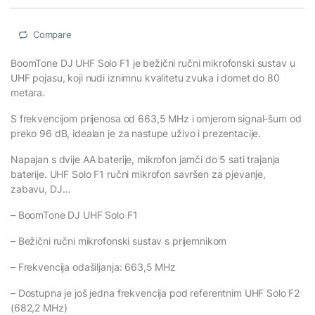
Compare
BoomTone DJ UHF Solo F1 je bežični ručni mikrofonski sustav u
UHF pojasu, koji nudi iznimnu kvalitetu zvuka i domet do 80
metara.
S frekvencijom prijenosa od 663,5 MHz i omjerom signal-šum od
preko 96 dB, idealan je za nastupe uživo i prezentacije.
Napajan s dvije AA baterije, mikrofon jamči do 5 sati trajanja
baterije. UHF Solo F1 ručni mikrofon savršen za pjevanje,
zabavu, DJ…
– BoomTone DJ UHF Solo F1
– Bežični ručni mikrofonski sustav s prijemnikom
– Frekvencija odašiljanja: 663,5 MHz
– Dostupna je još jedna frekvencija pod referentnim UHF Solo F2
(682,2 MHz)