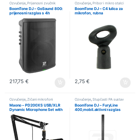
Ozvučenje
,
Prijenosni zvučnik
Ozvučenje
,
Pribor i mikro stalci
BoomTone DJ – GoSound 800:
BoomTone DJ – C4 lulica za
prijenosni razglas s 4h
mikrofon, rubna
baterijom
217,75
€
2,75
€
Ozvučenje
,
Žičani mikrofoni
Ozvučenje
,
Stupčasti PA sustav
Maono – PD200XS USB/XLR
BoomTone DJ – FuryLine
Dynamic Microphone Set with
400,mobil.aktivni razglas
Boom Arm
400W,BT/gitarski/torba