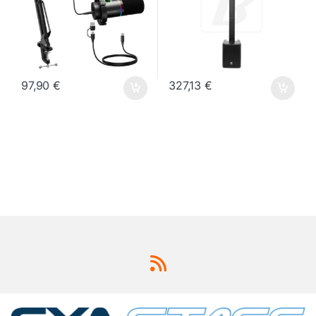
97,90
€
327,13
€