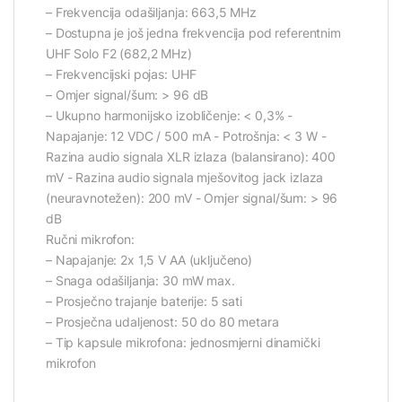
– Frekvencija odašiljanja: 663,5 MHz
– Dostupna je još jedna frekvencija pod referentnim
UHF Solo F2 (682,2 MHz)
– Frekvencijski pojas: UHF
– Omjer signal/šum: > 96 dB
– Ukupno harmonijsko izobličenje: < 0,3% -
Napajanje: 12 VDC / 500 mA - Potrošnja: < 3 W -
Razina audio signala XLR izlaza (balansirano): 400
mV - Razina audio signala mješovitog jack izlaza
(neuravnotežen): 200 mV - Omjer signal/šum: > 96
dB
Ručni mikrofon:
– Napajanje: 2x 1,5 V AA (uključeno)
– Snaga odašiljanja: 30 mW max.
– Prosječno trajanje baterije: 5 sati
– Prosječna udaljenost: 50 do 80 metara
– Tip kapsule mikrofona: jednosmjerni dinamički
mikrofon