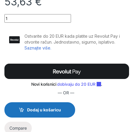
53,63
€
BoomTone DJ - UHF Solo F1, ručni bežićni mikrofon quantity
— OR —
Dodaj u košaricu
Compare