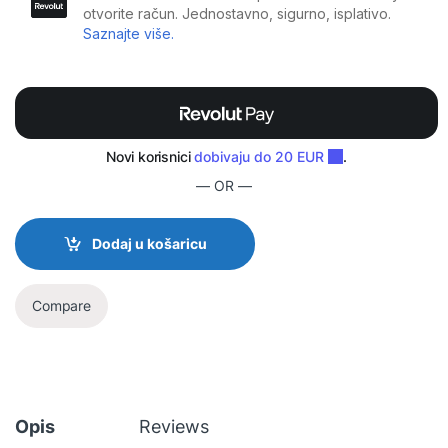
— OR —
Dodaj u košaricu
Compare
Opis
Reviews