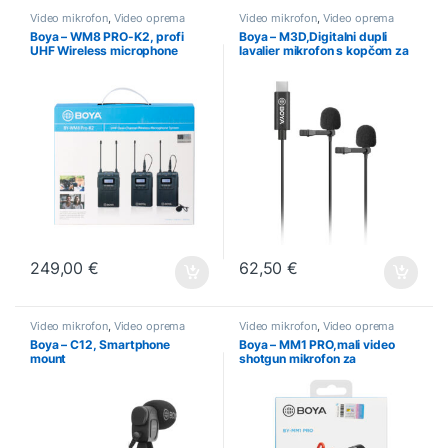
Video mikrofon
,
Video oprema
Video mikrofon
,
Video oprema
Boya – WM8 PRO-K2, profi
Boya – M3D,Digitalni dupli
UHF Wireless microphone
lavalier mikrofon s kopčom za
system (2TX+1RX)
smartphone
249,00
€
62,50
€
Video mikrofon
,
Video oprema
Video mikrofon
,
Video oprema
Boya – C12, Smartphone
Boya – MM1 PRO,mali video
mount
shotgun mikrofon za
iPhone,Android,DSLR,cams