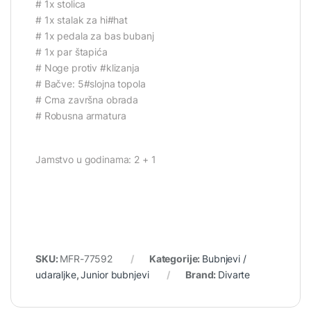
# 1x stolica
# 1x stalak za hi#hat
# 1x pedala za bas bubanj
# 1x par štapića
# Noge protiv #klizanja
# Bačve: 5#slojna topola
# Crna završna obrada
# Robusna armatura
Jamstvo u godinama: 2 + 1
SKU:
MFR-77592
Kategorije:
Bubnjevi /
udaraljke
,
Junior bubnjevi
Brand:
Divarte