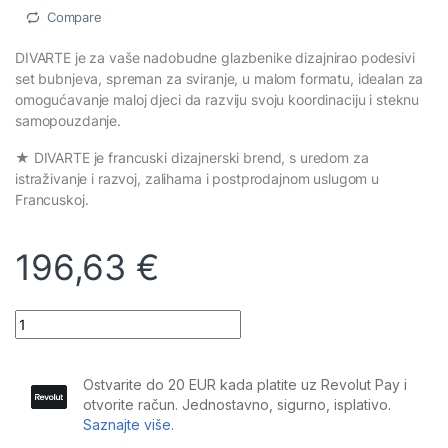
Compare
DIVARTE je za vaše nadobudne glazbenike dizajnirao podesivi
set bubnjeva, spreman za sviranje, u malom formatu, idealan za
omogućavanje maloj djeci da razviju svoju koordinaciju i steknu
samopouzdanje.
★ DIVARTE je francuski dizajnerski brend, s uredom za
istraživanje i razvoj, zalihama i postprodajnom uslugom u
Francuskoj.
196,63
€
Divarte - Junior DrumSet BK quantity