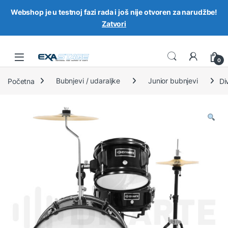
Webshop je u testnoj fazi rada i još nije otvoren za narudžbe!
Zatvori
Skip to navigation
Skip to content
0
Početna
Bubnjevi / udaraljke
Junior bubnjevi
Di