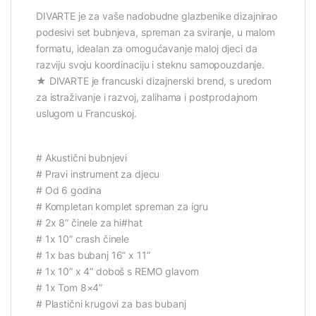
DIVARTE je za vaše nadobudne glazbenike dizajnirao
podesivi set bubnjeva, spreman za sviranje, u malom
formatu, idealan za omogućavanje maloj djeci da
razviju svoju koordinaciju i steknu samopouzdanje.
★ DIVARTE je francuski dizajnerski brend, s uredom
za istraživanje i razvoj, zalihama i postprodajnom
uslugom u Francuskoj.
# Akustični bubnjevi
# Pravi instrument za djecu
# Od 6 godina
# Kompletan komplet spreman za igru
# 2x 8” činele za hi#hat
# 1x 10” crash činele
# 1x bas bubanj 16” x 11”
# 1x 10” x 4” doboš s REMO glavom
# 1x Tom 8×4”
# Plastični krugovi za bas bubanj