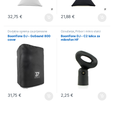
32,75
€
21,88
€
Dodatna oprema za prijenosne
Ozvučenje
,
Pribor i mikro stalci
zvučnike
,
Ozvučenje
BoomTone DJ – GoSound 800
BoomTone DJ – C2 lulica za
cover
mikrofon HF
31,75
€
2,25
€