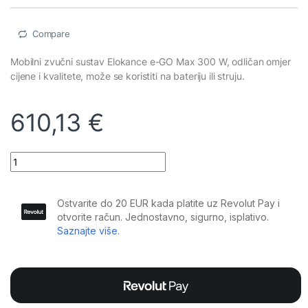
Compare
Mobilni zvučni sustav Elokance e-GO Max 300 W, odličan omjer
cijene i kvalitete, može se koristiti na bateriju ili struju.
610,13
€
Elokance - e-GO Max: mobilni zvučnik s baterijom za 9h svirke q