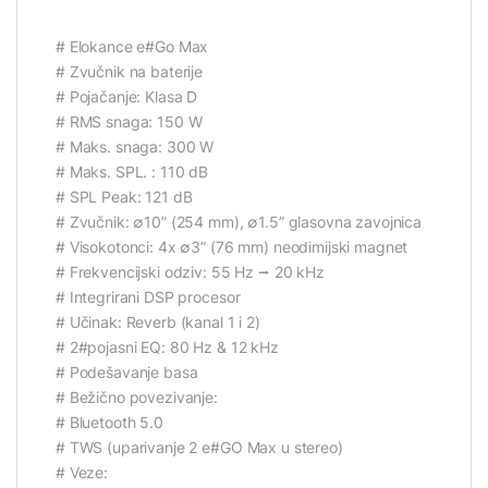
# Elokance e#Go Max
# Zvučnik na baterije
# Pojačanje: Klasa D
# RMS snaga: 150 W
# Maks. snaga: 300 W
# Maks. SPL. : 110 dB
# SPL Peak: 121 dB
# Zvučnik: ∅10” (254 mm), ∅1.5” glasovna zavojnica
# Visokotonci: 4x ∅3” (76 mm) neodimijski magnet
# Frekvencijski odziv: 55 Hz ⭢ 20 kHz
# Integrirani DSP procesor
# Učinak: Reverb (kanal 1 i 2)
# 2#pojasni EQ: 80 Hz & 12 kHz
# Podešavanje basa
# Bežično povezivanje:
# Bluetooth 5.0
# TWS (uparivanje 2 e#GO Max u stereo)
# Veze: