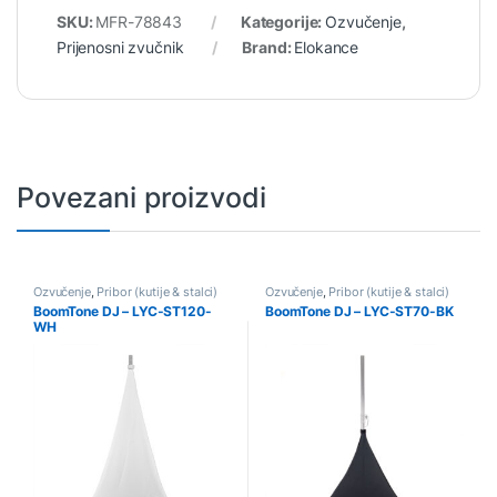
SKU:
MFR-78843
Kategorije:
Ozvučenje
,
Prijenosni zvučnik
Brand:
Elokance
Povezani proizvodi
Ozvučenje
,
Pribor (kutije & stalci)
Ozvučenje
,
Pribor (kutije & stalci)
BoomTone DJ – LYC-ST120-
BoomTone DJ – LYC-ST70-BK
WH