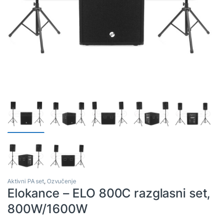
Aktivni PA set
,
Ozvučenje
Elokance – ELO 800C razglasni set,
800W/1600W