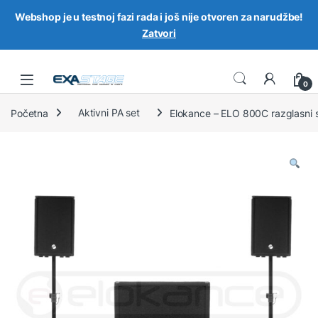
Webshop je u testnoj fazi rada i još nije otvoren za narudžbe!
Zatvori
Skip to navigation
Skip to content
0
Početna
Aktivni PA set
Elokance – ELO 800C razglasni