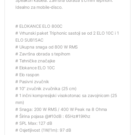
Speakon kabela. Završna obrada s crnim tepihom.
Idealno za mobile-disco.
# ELOKANCE ELO 800C
# Vrhunski paket Triphonic sastoji se od 2 ELO 10C i 1
ELO SUB15AC
# Ukupna snaga od 800 W RMS
# Završna obrada s tepihom
# Tehničke značajke
# Elokance ELO 10C
# Elo raspon
# Pasivni zvučnik
# 10” zvučnik zvučnika (25 cm)
# 1 inčni kompresijski visokotonac sa zavojnicom (25
mm)
# Snaga: 200 W RMS / 400 W Peak na 8 Ohma
# Širina pojasa @#10dB : 65Hz#19Khz
# SPL Max: 127 dB
# Osjetljivost (1W/1m): 97 dB