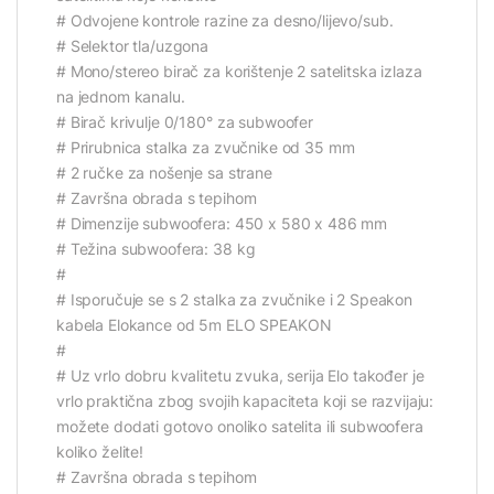
# Odvojene kontrole razine za desno/lijevo/sub.
# Selektor tla/uzgona
# Mono/stereo birač za korištenje 2 satelitska izlaza
na jednom kanalu.
# Birač krivulje 0/180° za subwoofer
# Prirubnica stalka za zvučnike od 35 mm
# 2 ručke za nošenje sa strane
# Završna obrada s tepihom
# Dimenzije subwoofera: 450 x 580 x 486 mm
# Težina subwoofera: 38 kg
#
# Isporučuje se s 2 stalka za zvučnike i 2 Speakon
kabela Elokance od 5m ELO SPEAKON
#
# Uz vrlo dobru kvalitetu zvuka, serija Elo također je
vrlo praktična zbog svojih kapaciteta koji se razvijaju:
možete dodati gotovo onoliko satelita ili subwoofera
koliko želite!
# Završna obrada s tepihom