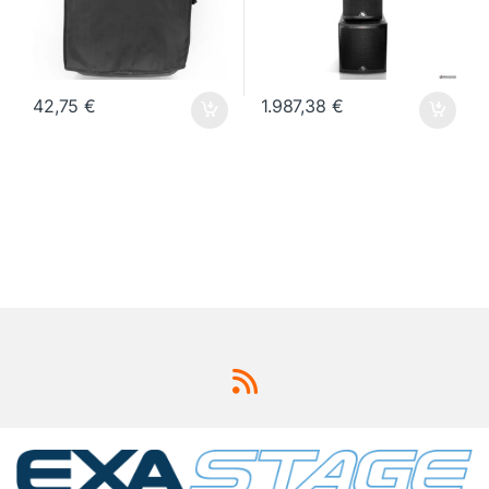
42,75
€
1.987,38
€