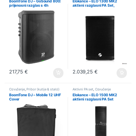
BoomTone DJ – GoSound 800:
Elokance – ELO 1300 MK2
prijenosni razglas s 4h
aktivni razglasni PA Set,
baterijom
1.300/2.600W
217,75
€
2.039,25
€
Ozvučenje
,
Pribor (kutije & stalci)
Aktivni PA set
,
Ozvučenje
BoomTone DJ – Mobile 12 UHF
Elokance – ELO 1500 MK2
Cover
aktivni razglasni PA Set
1.500/3.000W