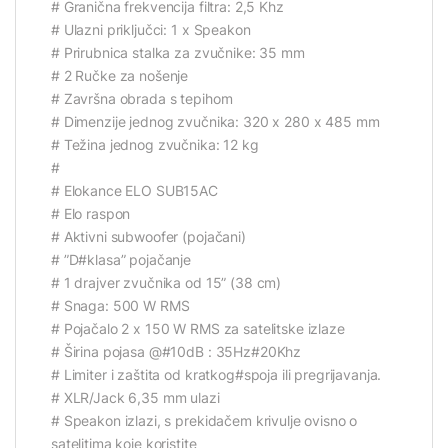
# Granična frekvencija filtra: 2,5 Khz
# Ulazni priključci: 1 x Speakon
# Prirubnica stalka za zvučnike: 35 mm
# 2 Ručke za nošenje
# Završna obrada s tepihom
# Dimenzije jednog zvučnika: 320 x 280 x 485 mm
# Težina jednog zvučnika: 12 kg
#
# Elokance ELO SUB15AC
# Elo raspon
# Aktivni subwoofer (pojačani)
# ”D#klasa” pojačanje
# 1 drajver zvučnika od 15” (38 cm)
# Snaga: 500 W RMS
# Pojačalo 2 x 150 W RMS za satelitske izlaze
# Širina pojasa @#10dB : 35Hz#20Khz
# Limiter i zaštita od kratkog#spoja ili pregrijavanja.
# XLR/Jack 6,35 mm ulazi
# Speakon izlazi, s prekidačem krivulje ovisno o
satelitima koje koristite