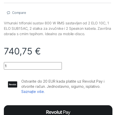
Compare
Vrhunski trifonski sustav 800 W RMS sastavljen od 2 ELO 10C, 1
ELO SUB15AC, 2 stalka za zvučnike i 2 Speakon kabela. Završna
obrada s crnim tepihom. Idealno za mobile-disco.
740,75
€
Elokance - ELO 800C razglasni set, 800W/1600W quantity