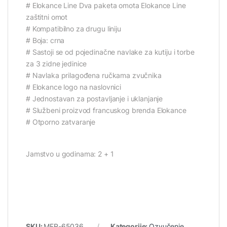
# Elokance Line Dva paketa omota Elokance Line
zaštitni omot
# Kompatibilno za drugu liniju
# Boja: crna
# Sastoji se od pojedinačne navlake za kutiju i torbe
za 3 zidne jedinice
# Navlaka prilagođena ručkama zvučnika
# Elokance logo na naslovnici
# Jednostavan za postavljanje i uklanjanje
# Službeni proizvod francuskog brenda Elokance
# Otporno zatvaranje
Jamstvo u godinama: 2 + 1
SKU:
MFR-65036
Kategorije:
Ozvučenje
,