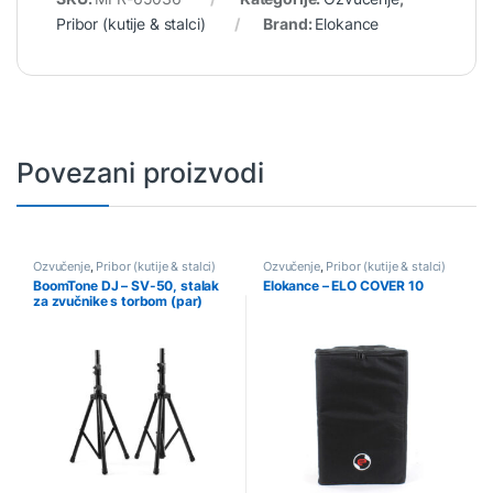
Pribor (kutije & stalci)
Brand:
Elokance
Povezani proizvodi
Ozvučenje
,
Pribor (kutije & stalci)
Ozvučenje
,
Pribor (kutije & stalci)
BoomTone DJ – SV-50, stalak
Elokance – ELO COVER 10
za zvučnike s torbom (par)