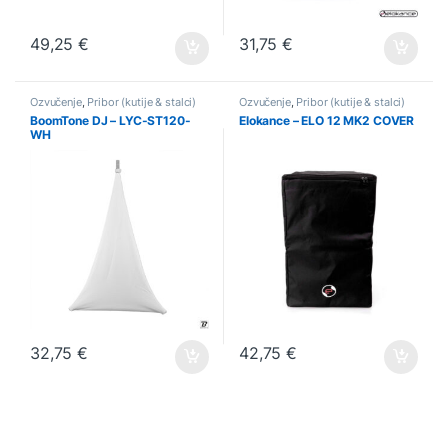
49,25
€
31,75
€
Ozvučenje
,
Pribor (kutije & stalci)
Ozvučenje
,
Pribor (kutije & stalci)
BoomTone DJ – LYC-ST120-
Elokance – ELO 12 MK2 COVER
WH
32,75
€
42,75
€