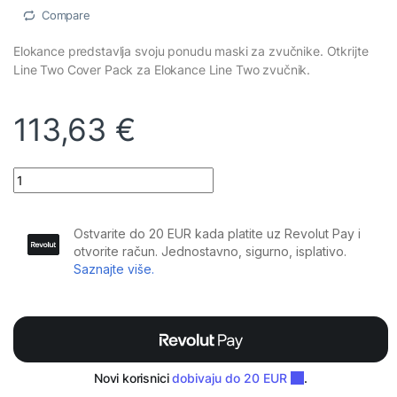
Compare
Elokance predstavlja svoju ponudu maski za zvučnike. Otkrijte
Line Two Cover Pack za Elokance Line Two zvučnik.
113,63
€
Elokance - Line Two Cover Pack quantity