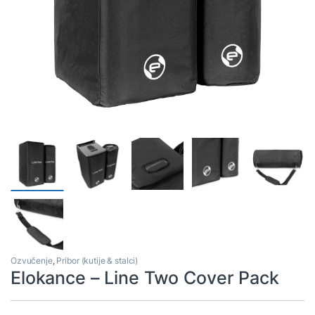
Ozvučenje
,
Pribor (kutije & stalci)
Elokance – Line Two Cover Pack