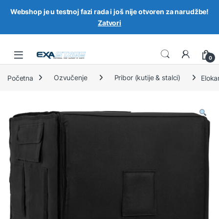
Webshop je u testnoj fazi rada i još nije otvoren za narudžbe!
Zatvori
Skip to navigation
Skip to content
0
Početna
Ozvučenje
Pribor (kutije & stalci)
Eloka