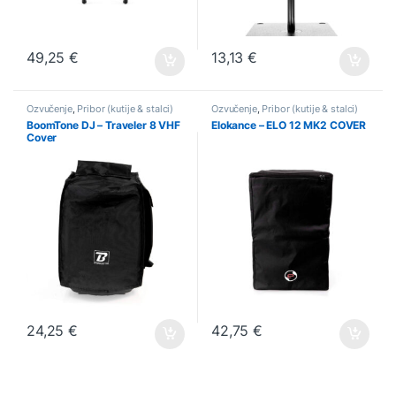
49,25
€
13,13
€
Ozvučenje
,
Pribor (kutije & stalci)
Ozvučenje
,
Pribor (kutije & stalci)
BoomTone DJ – Traveler 8 VHF
Elokance – ELO 12 MK2 COVER
Cover
24,25
€
42,75
€