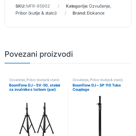
SKU:
MFR-95902
Kategorije:
Ozvučenje
,
Pribor (kutije & stalci)
Brand:
Elokance
Povezani proizvodi
Ozvučenje
,
Pribor (kutije & stalci)
Ozvučenje
,
Pribor (kutije & stalci)
BoomTone DJ – SV-50, stalak
BoomTone DJ – SP 110 Tube
za zvučnike s torbom (par)
Couplage