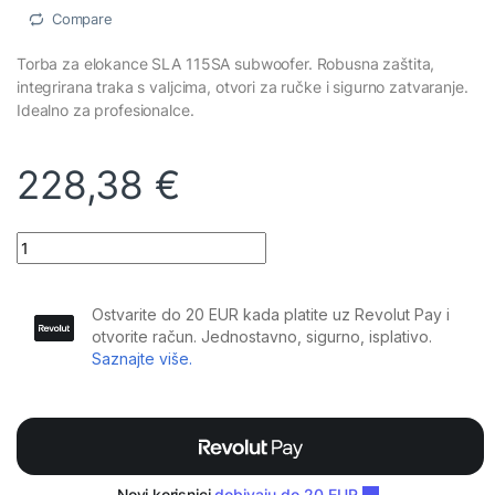
Compare
Torba za elokance SLA 115SA subwoofer. Robusna zaštita,
integrirana traka s valjcima, otvori za ručke i sigurno zatvaranje.
Idealno za profesionalce.
228,38
€
Elokance - SLA 115SA cover quantity