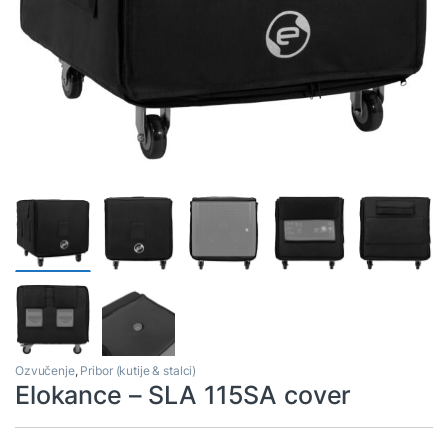
Ozvučenje
,
Pribor (kutije & stalci)
Elokance – SLA 115SA cover