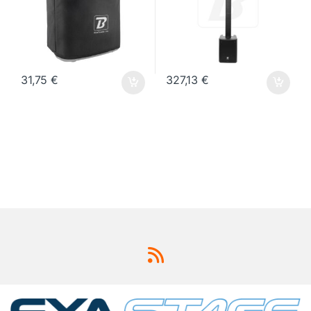
31,75
€
327,13
€