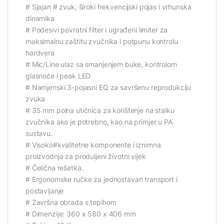
# Sjajan # zvuk, široki frekvencijski pojas i vrhunska
dinamika
# Podesivi povratni filter i ugrađeni limiter za
maksimalnu zaštitu zvučnika i potpunu kontrolu
hardvera
# Mic/Line ulaz sa smanjenjem buke, kontrolom
glasnoće i peak LED
# Namjenski 3-pojasni EQ za savršenu reprodukciju
zvuka
# 35 mm polna utičnica za korištenje na stalku
zvučnika ako je potrebno, kao na primjer u PA
sustavu.
# Visoko#kvalitetne komponente i iznimna
proizvodnja za produljeni životni vijek
# Čelična rešetka.
# Ergonomske ručke za jednostavan transport i
postavljanje
# Završna obrada s tepihom
# Dimenzije: 360 x 580 x 406 mm