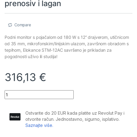
prenosiv i lagan
Compare
Podni monitor s pojačalom od 180 W s 12” drajverom, utičnicom
od 35 mm, mikrofonskim/linijskim ulazom, završnom obradom s
tepihom, Elokance STM-12AC savršeno je prikladan za
pogodnosti uživo ili studija!
316,13
€
Elokance - STM 12AC: Aktivni stage podni monitor 180W, prenosi