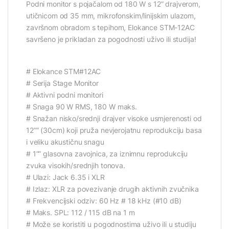
Podni monitor s pojačalom od 180 W s 12” drajverom,
utičnicom od 35 mm, mikrofonskim/linijskim ulazom,
završnom obradom s tepihom, Elokance STM-12AC
savršeno je prikladan za pogodnosti uživo ili studija!
# Elokance STM#12AC
# Serija Stage Monitor
# Aktivni podni monitori
# Snaga 90 W RMS, 180 W maks.
# Snažan nisko/srednji drajver visoke usmjerenosti od
12”” (30cm) koji pruža nevjerojatnu reprodukciju basa
i veliku akustičnu snagu
# 1”” glasovna zavojnica, za iznimnu reprodukciju
zvuka visokih/srednjih tonova.
# Ulazi: Jack 6.35 i XLR
# Izlaz: XLR za povezivanje drugih aktivnih zvučnika
# Frekvencijski odziv: 60 Hz # 18 kHz (#10 dB)
# Maks. SPL: 112 / 115 dB na 1 m
# Može se koristiti u pogodnostima uživo ili u studiju