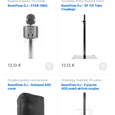
Karaoke pojačalo
,
Ozvučenje
Ozvučenje
,
Pribor (kutije & stalci)
BoomTone DJ – STAR-SING
BoomTone DJ – SP 110 Tube
Couplage
13,13
€
13,13
€
Dodatna oprema za prijenosne
Ozvučenje
,
Stupčasti PA sustav
zvučnike
,
Ozvučenje
BoomTone DJ – GoSound 800
BoomTone DJ – FuryLine
cover
400,mobil.aktivni razglas
400W,BT/gitarski/torba