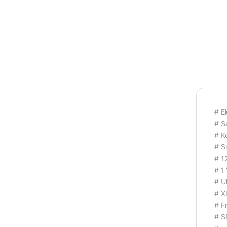
# E
# S
# K
# S
# 1
# 1
# Ul
# X
# F
# S