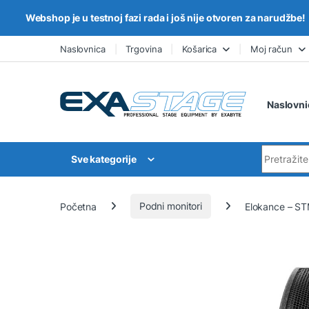
Webshop je u testnoj fazi rada i još nije otvoren za narudžbe!
Skip to navigation
Skip to content
Naslovnica
Trgovina
Košarica
Moj račun
Naslovni
Search for
Sve kategorije
Početna
Podni monitori
Elokance – STM