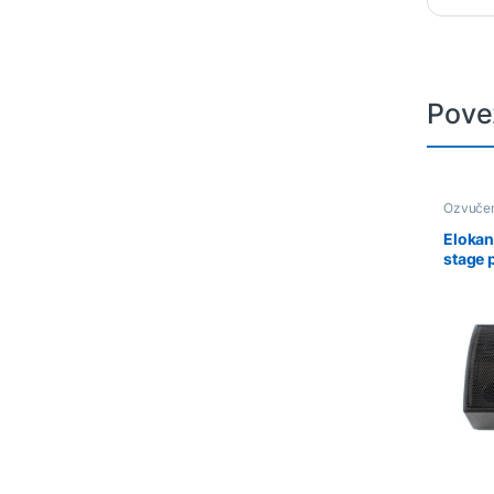
Pove
Ozvuče
Elokan
stage 
prenos