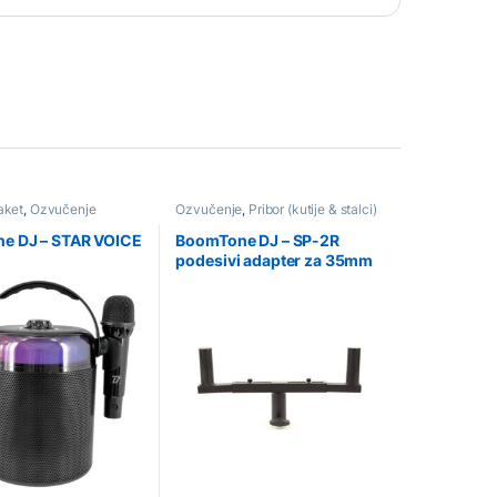
aket
,
Ozvučenje
Ozvučenje
,
Pribor (kutije & stalci)
e DJ – STAR VOICE
BoomTone DJ – SP-2R
podesivi adapter za 35mm
stalak za 2 zvučnika