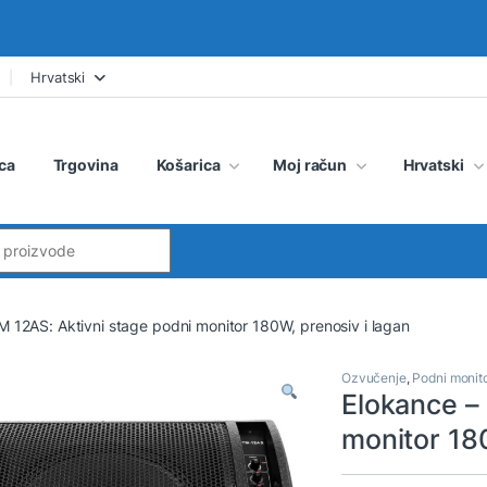
Hrvatski
ca
Trgovina
Košarica
Moj račun
Hrvatski
:
 12AS: Aktivni stage podni monitor 180W, prenosiv i lagan
Ozvučenje
,
Podni monito
Elokance –
monitor 180