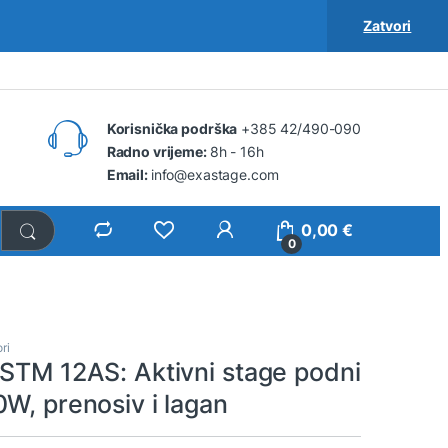
Zatvori
Korisnička podrška
+385 42/490-090
Radno vrijeme:
8h - 16h
Email:
info@exastage.com
0,00
€
0
ri
 STM 12AS: Aktivni stage podni
W, prenosiv i lagan