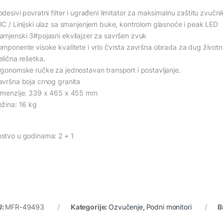
odesivi povratni filter i ugrađeni limitator za maksimalnu zaštitu zvučn
IC / Linijski ulaz sa smanjenjem buke, kontrolom glasnoće i peak LED
amjenski 3#pojasni ekvilajzer za savršen zvuk
omponente visoke kvalitete i vrlo čvrsta završna obrada za dug životni
elična rešetka.
rgonomske ručke za jednostavan transport i postavljanje.
avršna boja crnog granita
imenzije: 339 x 465 x 455 mm
ežina: 16 kg
stvo u godinama: 2 + 1
U:
MFR-49493
Kategorije:
Ozvučenje
,
Podni monitori
B