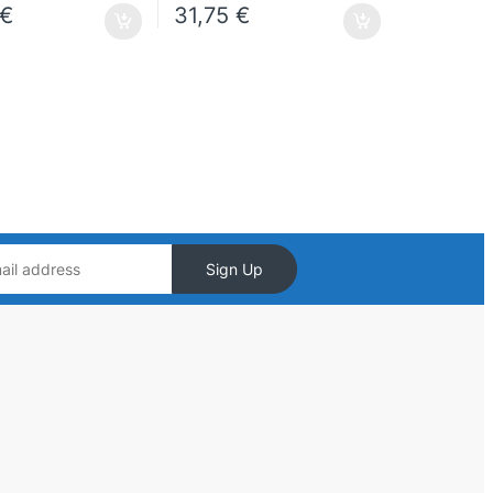
€
31,75
€
Sign Up