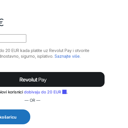
€
: Aktivni stage podni monitor 180W, prenosiv i lagan quantity
— OR —
 košaricu