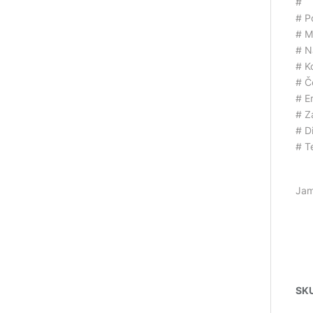
#
# P
# M
# N
# K
# Č
# E
# Z
# D
# T
Jam
SK