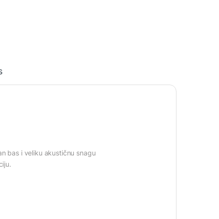
s
an bas i veliku akustičnu snagu
iju.