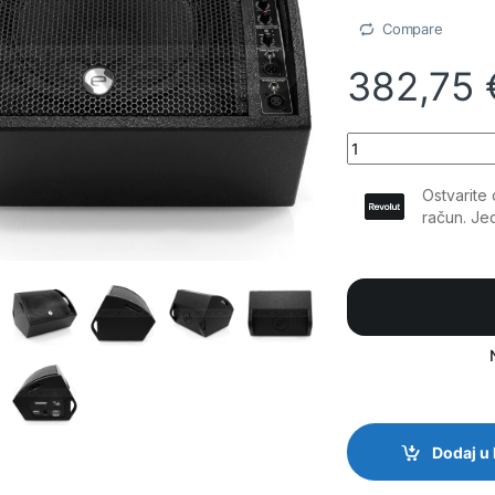
Compare
382,75
Elokance - STM 12AS
Dodaj u