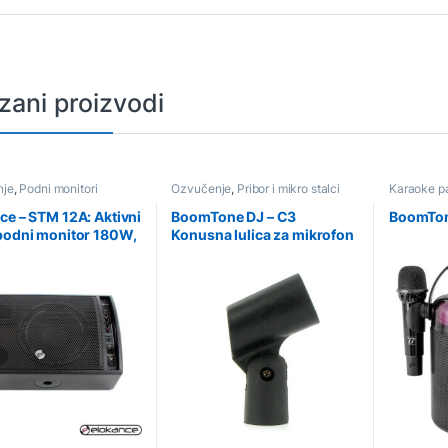
zani proizvodi
nje
,
Podni monitori
Ozvučenje
,
Pribor i mikro stalci
Karaoke p
ce – STM 12A: Aktivni
BoomTone DJ – C3
BoomTon
podni monitor 180W,
Konusna lulica za mikrofon
iv i lagan