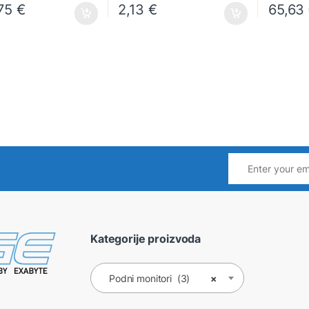
,75
€
2,13
€
65,63
Kategorije proizvoda
Podni monitori (3)
×