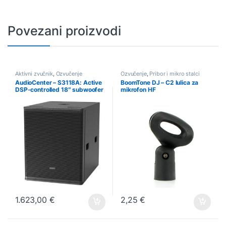
Povezani proizvodi
Aktivni zvučnik
,
Ozvučenje
Ozvučenje
,
Pribor i mikro stalci
AudioCenter – S3118A: Active
BoomTone DJ – C2 lulica za
DSP-controlled 18″ subwoofer
mikrofon HF
1000W RMS
1.623,00
€
2,25
€