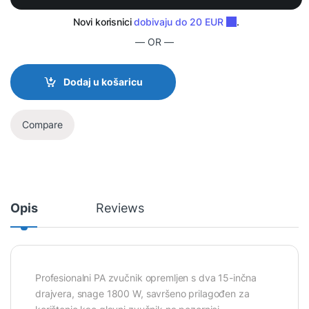
— OR —
Dodaj u košaricu
Compare
Opis
Reviews
Profesionalni PA zvučnik opremljen s dva 15-inčna
drajvera, snage 1800 W, savršeno prilagođen za