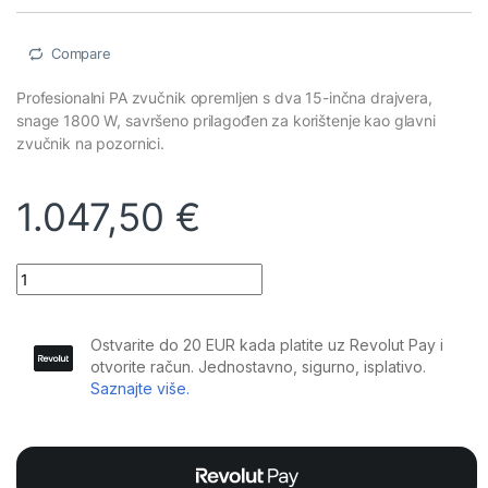
Compare
Profesionalni PA zvučnik opremljen s dva 15-inčna drajvera,
snage 1800 W, savršeno prilagođen za korištenje kao glavni
zvučnik na pozornici.
1.047,50
€
Elokance - X215A: Profi 3.600W aktivni zvučnik 2x15"+1x 1.4" qu