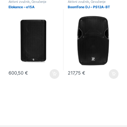
Aktivni zvučnik
,
Ozvučenje
Aktivni zvučnik
,
Ozvučenje
Elokance – e15A
BoomTone DJ – PS12A-BT
600,50
€
217,75
€