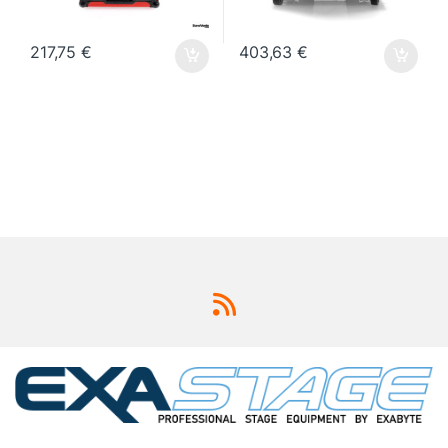
217,75
€
403,63
€