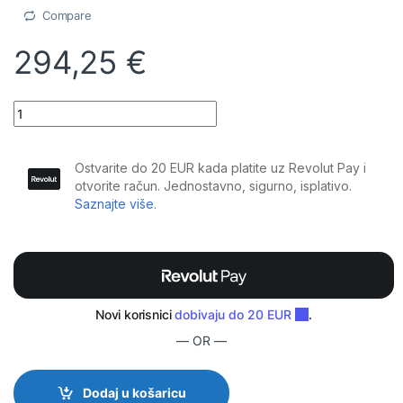
Compare
294,25
€
Evolite - FC Twin Beam 1R quantity
— OR —
Dodaj u košaricu