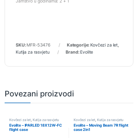
Jamstvo u godinama: 2 + 1
SKU:
MFR-53476
Kategorije:
Kovčezi za let
,
Kutija za rasvjetu
Brand:
Evolite
Povezani proizvodi
Kovčezi za let
,
Kutija za rasvjetu
Kovčezi za let
,
Kutija za rasvjetu
Evolite – IPARLED 18X12W-FC
Evolite – Moving Beam 7R flight
flight case
case 2in1