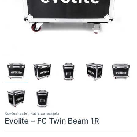
Kovčezi za let
,
Kutija za rasvjetu
Evolite – FC Twin Beam 1R