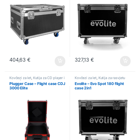
404,63
€
327,13
€
Kovčezi za let
,
Kutija za CD player i
Kovčezi za let
,
Kutija za rasvjetu
gramofon
Plugger Case – Flight case CDJ
Evolite – Evo Spot 180 flight
3000 Elite
case 2in1