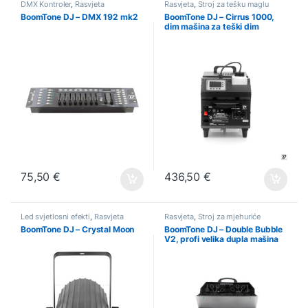
DMX Kontroler
,
Rasvjeta
Rasvjeta
,
Stroj za tešku maglu
BoomTone DJ – DMX 192 mk2
BoomTone DJ – Cirrus 1000,
dim mašina za teški dim
75,50
€
436,50
€
Led svjetlosni efekti
,
Rasvjeta
Rasvjeta
,
Stroj za mjehuriće
BoomTone DJ – Crystal Moon
BoomTone DJ – Double Bubble
V2, profi velika dupla mašina
za mjehuriće