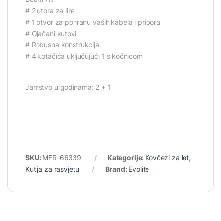
# 2 utora za lire
# 1 otvor za pohranu vaših kabela i pribora
# Ojačani kutovi
# Robusna konstrukcija
# 4 kotačića uključujući 1 s kočnicom
Jamstvo u godinama: 2 + 1
SKU:
MFR-66339
Kategorije:
Kovčezi za let
,
Kutija za rasvjetu
Brand:
Evolite