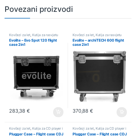
Povezani proizvodi
Kovčezi za let
,
Kutija za rasvjetu
Kovčezi za let
,
Kutija za rasvjetu
Evolite – Evo Spot 120 flight
Evolite – archiTECH 600 flight
case 2in1
case 2in1
283,38
€
370,88
€
Kovčezi za let
,
Kutija za CD player i
Kovčezi za let
,
Kutija za CD player i
gramofon
gramofon
Plugger Case – Flight case CDJ
Plugger Case – Flight case CDJ