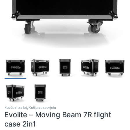
Kovčezi za let
,
Kutija za rasvjetu
Evolite – Moving Beam 7R flight
case 2in1