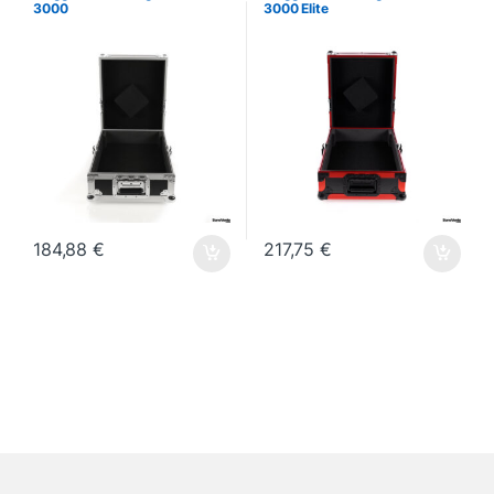
3000
3000 Elite
184,88
€
217,75
€