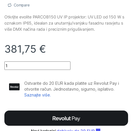
Compare
Otkrijte evolite PARCOB150 UV IP projektor: UV LED od 150 W s
oznakom IP65, idealan za unutarnju/vanjsku fasadnu rasvjetu s
više DMX načina rada i preciznim prigušivanjem.
381,75
€
Evolite - PARCOB150 UV IP quantity