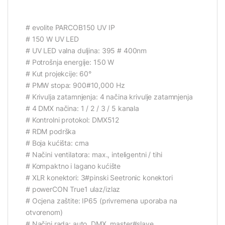
# evolite PARCOB150 UV IP
# 150 W UV LED
# UV LED valna duljina: 395 # 400nm
# Potrošnja energije: 150 W
# Kut projekcije: 60°
# PMW stopa: 900#10,000 Hz
# Krivulja zatamnjenja: 4 načina krivulje zatamnjenja
# 4 DMX načina: 1 / 2 / 3 / 5 kanala
# Kontrolni protokol: DMX512
# RDM podrška
# Boja kućišta: crna
# Načini ventilatora: max., inteligentni / tihi
# Kompaktno i lagano kućište
# XLR konektori: 3#pinski Seetronic konektori
# powerCON True1 ulaz/izlaz
# Ocjena zaštite: IP65 (privremena uporaba na
otvorenom)
# Načini rada: auto, DMX, master#slave