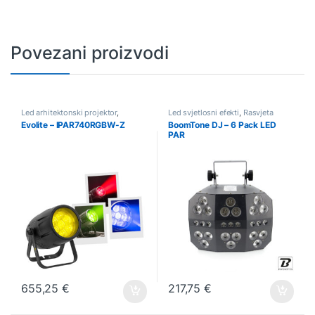
Povezani proizvodi
Led arhitektonski projektor
,
Led svjetlosni efekti
,
Rasvjeta
Rasvjeta
Evolite – IPAR740RGBW-Z
BoomTone DJ – 6 Pack LED
PAR
655,25
€
217,75
€