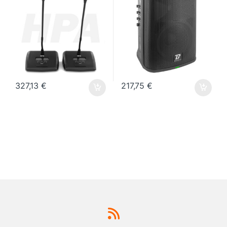
327,13
€
217,75
€