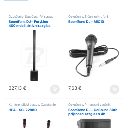
Ozvučenje
,
Stupčasti PA sustav
Ozvučenje
,
Žičani mikrofoni
BoomTone DJ – FuryLine
BoomTone DJ – MIC10
400,mobil.aktivni razglas
400W,BT/gitarski/torba
327,13
€
7,63
€
Konferencijski sustav
,
Ozvučenje
Ozvučenje
,
Prijenosni zvučnik
HPA – SC-2288D
BoomTone DJ – GoSound 800:
prijenosni razglas s 4h
baterijom