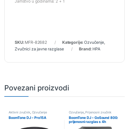
Jamstvo u godinama: 2 + 1
SKU:
MFR-82682
Kategorije:
Ozvučenje
,
Zvučnici za javne razglase
Brand:
HPA
Povezani proizvodi
Aktivni zvučnik
,
Ozvučenje
Ozvučenje
,
Prijenosni zvučnik
BoomTone DJ – Pro15A
BoomTone DJ – GoSound 800:
prijenosni razglas s 4h
baterijom