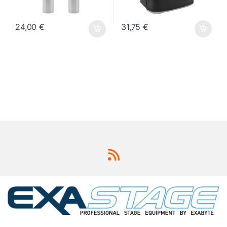
24,00
€
31,75
€