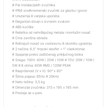
# Par instalacijskih zvučnika
# IP66 sve#vremenski zvučnik za glazbu i govor
# Unutarnja ili vanjska uporaba
# Elegantan dizajn s izvrsnim zvukom
# ABS kućište
# Rešetka od nehrđajućeg metala i montažni nosač
# Crna završna obrada
# Rotirajući nosač za vodoravnu ili okomitu ugradnju
# 2 načina: 6,5” tropski woofer + 1” visokotonac
# Spajanje preko zaštićenog priključnog bloka
# Snage: 100V: 40W / 20W / 10W # 70V: 20W / 10W /
5W # 8 ohma: 60W RMS / 120W PEAK
# Raspršenost (V x V): 90° x 80°
# Širina pojasa: 65Hz # 20kHz
# Neto težina: 3,5 kg
# Dimenzije zvučnika: 315 x 195 x 185 mm
# Prodaje se u paru