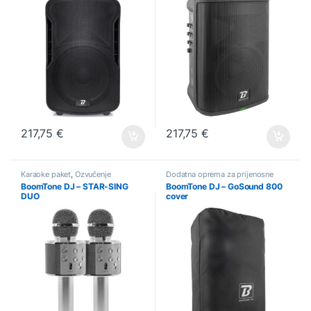
217,75
€
217,75
€
Karaoke paket
,
Ozvučenje
Dodatna oprema za prijenosne
zvučnike
,
Ozvučenje
BoomTone DJ – STAR-SING
BoomTone DJ – GoSound 800
DUO
cover