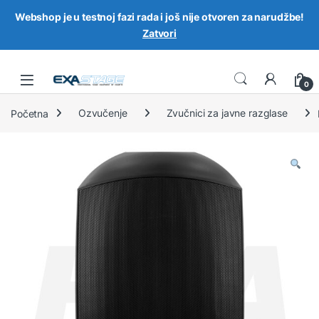
Webshop je u testnoj fazi rada i još nije otvoren za narudžbe!
Zatvori
Skip to navigation
Skip to content
0
Početna
Ozvučenje
Zvučnici za javne razglase