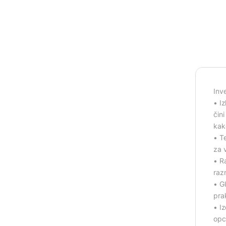
Inv
• I
čin
kak
• Te
za v
• R
razn
• Gl
pra
• I
opc