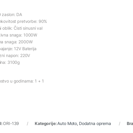
 zaslon: DA
nkovitost pretvorbe: 90%
i oblik: Čisti sinusni val
ivna snaga: 1000W
na snaga: 2000W
ajanje: 12V Baterija
azni napon: 220V
ina: 3100g
stvo u godinama: 1 + 1
U:
ORI-139
Kategorije:
Auto Moto
,
Dodatna oprema
Br