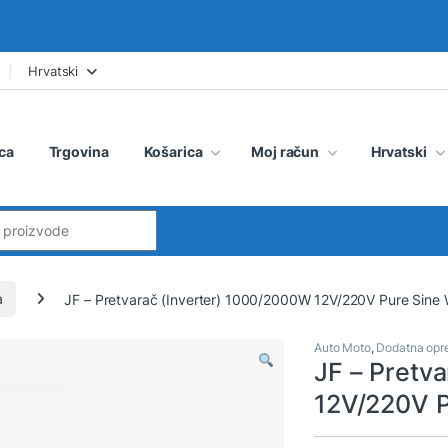
Hrvatski
ca
Trgovina
Košarica
Moj račun
Hrvatski
:
a
JF – Pretvarač (Inverter) 1000/2000W 12V/220V Pure Sine
Auto Moto
,
Dodatna op
JF – Pretv
12V/220V P