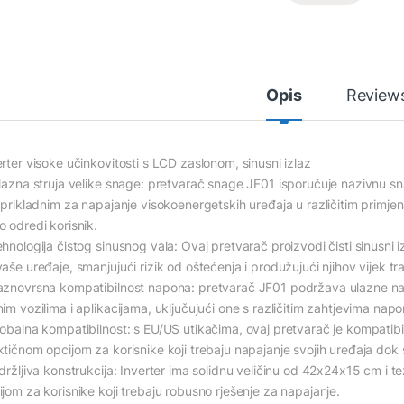
Opis
Review
erter visoke učinkovitosti s LCD zaslonom, sinusni izlaz
zlazna struja velike snage: pretvarač snage JF01 isporučuje nazivnu 
i prikladnim za napajanje visokoenergetskih uređaja u različitim primje
o odredi korisnik.
hnologija čistog sinusnog vala: Ovaj pretvarač proizvodi čisti sinusni i
aše uređaje, smanjujući rizik od oštećenja i produžujući njihov vijek tra
aznovrsna kompatibilnost napona: pretvarač JF01 podržava ulazne n
im vozilima i aplikacijama, uključujući one s različitim zahtjevima napo
obalna kompatibilnost: s EU/US utikačima, ovaj pretvarač je kompatibilan
ktičnom opcijom za korisnike koji trebaju napajanje svojih uređaja dok
zdržljiva konstrukcija: Inverter ima solidnu veličinu od 42x24x15 cm i
ijom za korisnike koji trebaju robusno rješenje za napajanje.