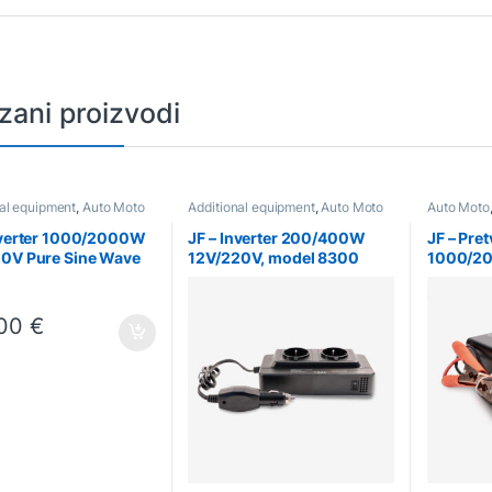
zani proizvodi
nal equipment
,
Auto Moto
Additional equipment
,
Auto Moto
Auto Moto
nverter 1000/2000W
JF – Inverter 200/400W
JF – Pret
0V Pure Sine Wave
12V/220V, model 8300
1000/2
Pure Si
,00
€