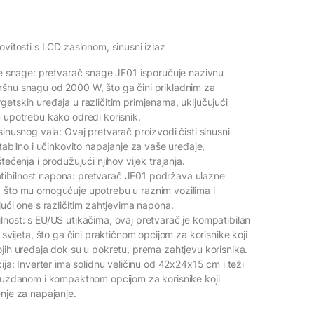
ovitosti s LCD zaslonom, sinusni izlaz
ike snage: pretvarač snage JF01 isporučuje nazivnu
šnu snagu od 2000 W, što ga čini prikladnim za
etskih uređaja u različitim primjenama, uključujući
u upotrebu kako odredi korisnik.
sinusnog vala: Ovaj pretvarač proizvodi čisti sinusni
stabilno i učinkovito napajanje za vaše uređaje,
tećenja i produžujući njihov vijek trajanja.
ibilnost napona: pretvarač JF01 podržava ulazne
 što mu omogućuje upotrebu u raznim vozilima i
jući one s različitim zahtjevima napona.
lnost: s EU/US utikačima, ovaj pretvarač je kompatibilan
 svijeta, što ga čini praktičnom opcijom za korisnike koji
ojih uređaja dok su u pokretu, prema zahtjevu korisnika.
cija: Inverter ima solidnu veličinu od 42x24x15 cm i teži
pouzdanom i kompaktnom opcijom za korisnike koji
enje za napajanje.