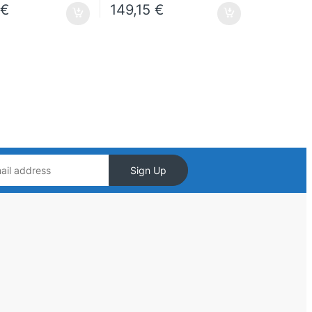
0
€
149,15
€
Sign Up