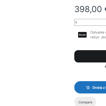
398,00
JF - Pretvarač (In
Dodaj u
Compare