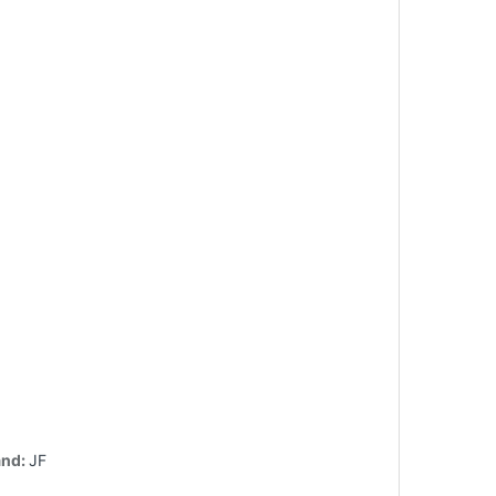
and:
JF