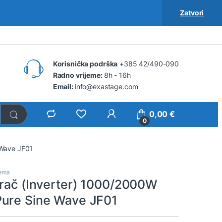
Zatvori
Korisnička podrška
+385 42/490-090
Radno vrijeme:
8h - 16h
Email:
info@exastage.com
0,00
€
0
 Wave JF01
rema
arač (Inverter) 1000/2000W
ure Sine Wave JF01