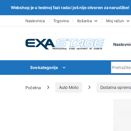
Webshop je u testnoj fazi rada i još nije otvoren za narudžbe!
Skip to navigation
Skip to content
Naslovnica
Trgovina
Košarica
Moj račun
Naslovni
Search for
Sve kategorije
Početna
Auto Moto
Dodatna oprem