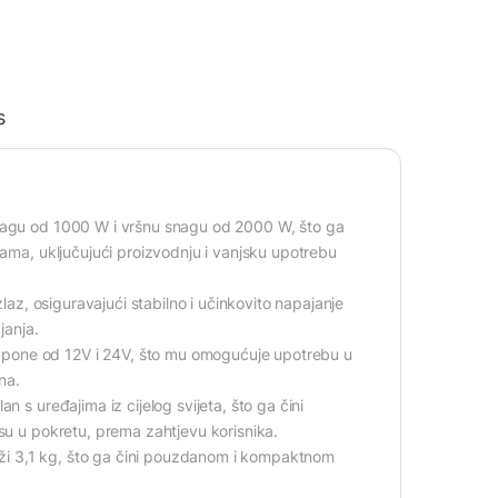
s
snagu od 1000 W i vršnu snagu od 2000 W, što ga
nama, uključujući proizvodnju i vanjsku upotrebu
zlaz, osiguravajući stabilno i učinkovito napajanje
janja.
apone od 12V i 24V, što mu omogućuje upotrebu u
na.
 s uređajima iz cijelog svijeta, što ga čini
 su u pokretu, prema zahtjevu korisnika.
 teži 3,1 kg, što ga čini pouzdanom i kompaktnom