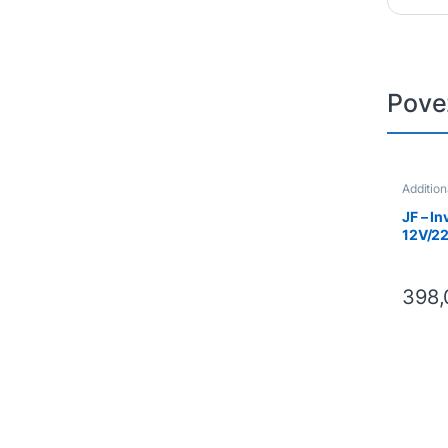
Pove
Additio
JF – I
12V/22
JF01
398