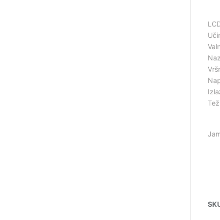
LCD
Uči
Valn
Naz
Vrš
Nap
Izl
Tež
Jam
SK