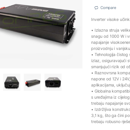
Compare
Inverter visoke učink
• Izlazna struja vel
snagu od 1000 W i vr
napajanje visokoenerg
proizvodnju i vanjsk
• Tehnologija čistog 
izlaz, osiguravajući 
smanjujući rizik od oš
• Raznovrsna kompat
napone od 12V i 24V,
aplikacijama, uključu
• Globalna kompatibi
s uređajima iz cijelog
trebaju napajanje sv
• Izdržljiva konstruk
3,1 kg, što ga čini 
trebaju robusno rješ