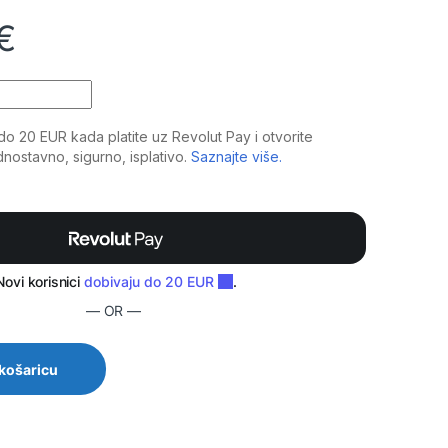
€
verter) 1000/2000W 12V/220V Pure Sine Wave JF01 quantity
— OR —
 košaricu