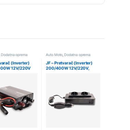
,
Dodatna oprema
Auto Moto
,
Dodatna oprema
varač (Inverter)
JF – Pretvarač (Inverter)
000W 12V/220V
200/400W 12V/220V,
ne Wave JF02
model 8300