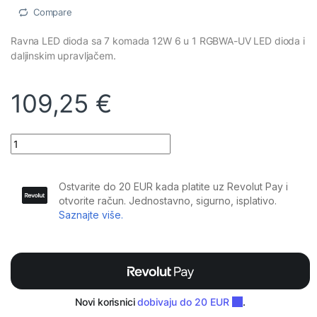
Compare
Ravna LED dioda sa 7 komada 12W 6 u 1 RGBWA-UV LED dioda i
daljinskim upravljačem.
109,25
€
Mac Mah - FLAT PAR 7X12W 6IN1 quantity