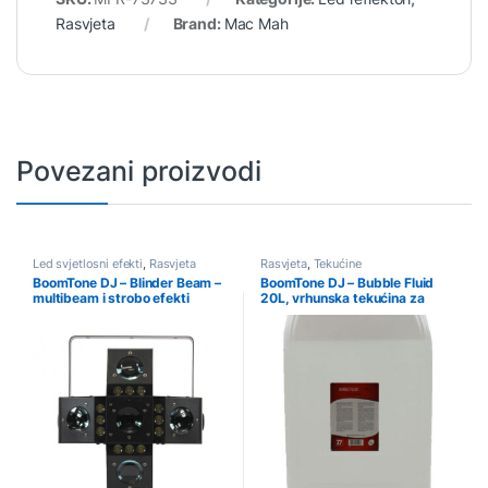
Rasvjeta
Brand:
Mac Mah
Povezani proizvodi
Led svjetlosni efekti
,
Rasvjeta
Rasvjeta
,
Tekućine
BoomTone DJ – Blinder Beam –
BoomTone DJ – Bubble Fluid
multibeam i strobo efekti
20L, vrhunska tekućina za
mjehuriće