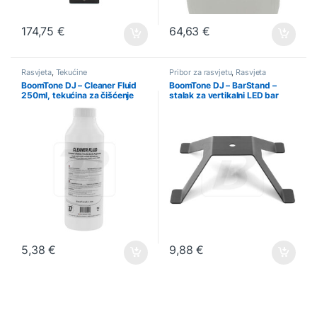
174,75
€
64,63
€
Rasvjeta
,
Tekućine
Pribor za rasvjetu
,
Rasvjeta
BoomTone DJ – Cleaner Fluid
BoomTone DJ – BarStand –
250ml, tekućina za čišćenje
stalak za vertikalni LED bar
dim mašina
5,38
€
9,88
€