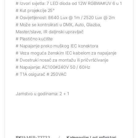
# Izvori svjetla: 7 LED dioda od 12W RGBWA#UV 6 u 1
# Kut projekcije 25°
# Osvijetljenost: 8640 Lux @ 1m / 2520 Lux @ 2m
# Može se kontrolirati u DMX, Auto, Glazba,
Master/slave, IR daljinski upravljač
# Plastično kućište
# Napajanje preko muškog IEC konektora
# Veza moguća ženskim IEC kabelom za napajanje
# Dvostruki nosač za montažu ili pričvršćivanje
# Napajanje: AC100#240V 50 / 60Hz
# T1A osigurač # 250VAC
Jamstvo u godinama: 2 + 1
SKU:
MFR-73733
Kategorije:
Led reflektori
,