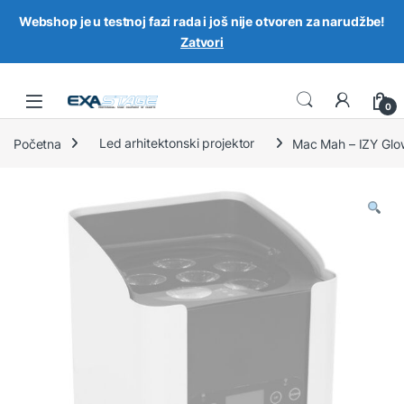
Webshop je u testnoj fazi rada i još nije otvoren za narudžbe!
Zatvori
Skip to navigation
Skip to content
0
Početna
Led arhitektonski projektor
Mac Mah – IZY Glo