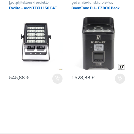
Led arhitektonski projektor
,
Led arhitektonski projektor
,
Rasvjeta
Rasvjeta
Evolite – archiTECH 150 BAT
BoomTone DJ – EZBOX Pack
545,88
€
1.528,88
€