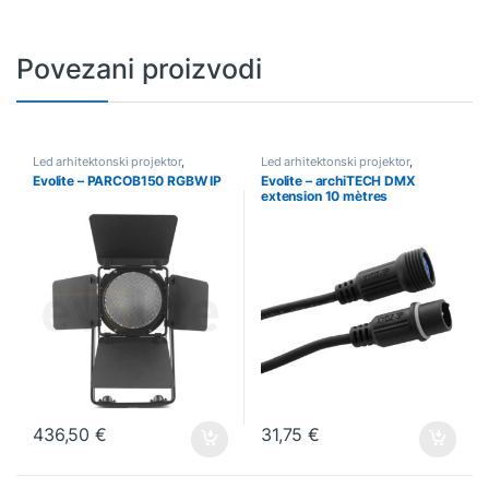
Povezani proizvodi
Led arhitektonski projektor
,
Led arhitektonski projektor
,
Rasvjeta
Rasvjeta
Evolite – PARCOB150 RGBW IP
Evolite – archiTECH DMX
extension 10 mètres
436,50
€
31,75
€