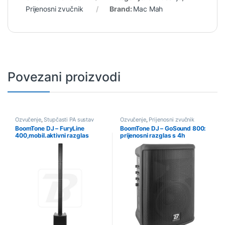
Prijenosni zvučnik
Brand:
Mac Mah
Povezani proizvodi
Ozvučenje
,
Stupčasti PA sustav
Ozvučenje
,
Prijenosni zvučnik
BoomTone DJ – FuryLine
BoomTone DJ – GoSound 800:
400,mobil.aktivni razglas
prijenosni razglas s 4h
400W,BT/gitarski/torba
baterijom