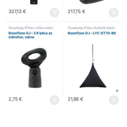
327,13
€
217,75
€
Ozvučenje
,
Pribor i mikro stalci
Ozvučenje
,
Pribor (kutije & stalci)
BoomTone DJ – C4 lulica za
BoomTone DJ – LYC-ST70-BK
mikrofon, rubna
2,75
€
21,88
€