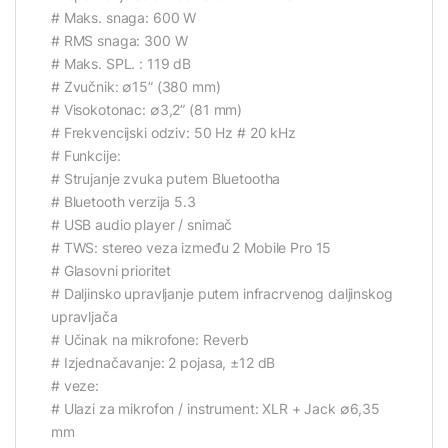
# Maks. snaga: 600 W
# RMS snaga: 300 W
# Maks. SPL. : 119 dB
# Zvučnik: ∅15” (380 mm)
# Visokotonac: ∅3,2” (81 mm)
# Frekvencijski odziv: 50 Hz # 20 kHz
# Funkcije:
# Strujanje zvuka putem Bluetootha
# Bluetooth verzija 5.3
# USB audio player / snimač
# TWS: stereo veza između 2 Mobile Pro 15
# Glasovni prioritet
# Daljinsko upravljanje putem infracrvenog daljinskog
upravljača
# Učinak na mikrofone: Reverb
# Izjednačavanje: 2 pojasa, ±12 dB
# veze:
# Ulazi za mikrofon / instrument: XLR + Jack ∅6,35
mm