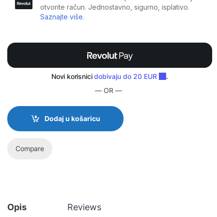
— OR —
Dodaj u košaricu
Compare
Opis
Reviews