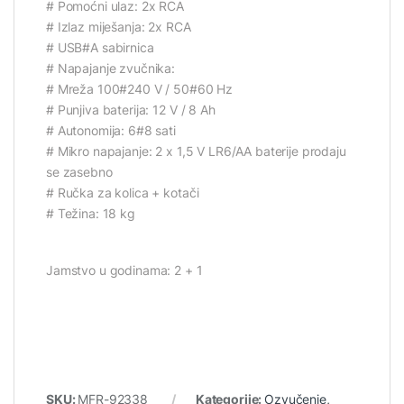
# Pomoćni ulaz: 2x RCA
# Izlaz miješanja: 2x RCA
# USB#A sabirnica
# Napajanje zvučnika:
# Mreža 100#240 V / 50#60 Hz
# Punjiva baterija: 12 V / 8 Ah
# Autonomija: 6#8 sati
# Mikro napajanje: 2 x 1,5 V LR6/AA baterije prodaju
se zasebno
# Ručka za kolica + kotači
# Težina: 18 kg
Jamstvo u godinama: 2 + 1
SKU:
MFR-92338
Kategorije:
Ozvučenje
,