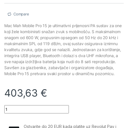
Compare
Mac Mah Mobile Pro 15 je ultimativni prijenosni PA sustav za one
koji žele kombinirati snažan zvuk s mobilnošću. S maksimalnom
snagom od 600 W, propusnim opsegom od 50 Hz do 20 kHz i
maksimalnim SPL od 119 dB/m, ovaj sustav osigurava iznimnu
kvalitetu zvuka, gdje god se nalazili. Jednostavan za korištenje,
integrira USB player, Bluetooth i dolazi s dva UHF mikrofona, a
sve napaja izdržljiva baterija koja nudi do 8 sati reprodukcije.
Savršen za glazbenike, zabavljače i organizatore događaja,
Mobile Pro 15 pretvara svaki prostor u dinamičnu pozornicu.
403,63
€
Mac Mah - Mobile Pro 15:prijenosni zvučnik s 2 bežična mikrofon