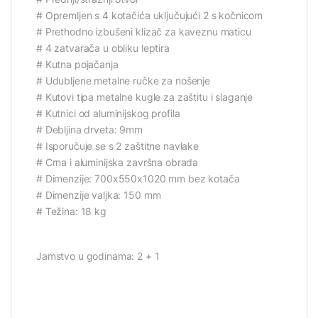
# Opremljen s 4 kotačića uključujući 2 s kočnicom
# Prethodno izbušeni klizač za kaveznu maticu
# 4 zatvarača u obliku leptira
# Kutna pojačanja
# Udubljene metalne ručke za nošenje
# Kutovi tipa metalne kugle za zaštitu i slaganje
# Kutnici od aluminijskog profila
# Debljina drveta: 9mm
# Isporučuje se s 2 zaštitne navlake
# Crna i aluminijska završna obrada
# Dimenzije: 700x550x1020 mm bez kotača
# Dimenzije valjka: 150 mm
# Težina: 18 kg
Jamstvo u godinama: 2 + 1