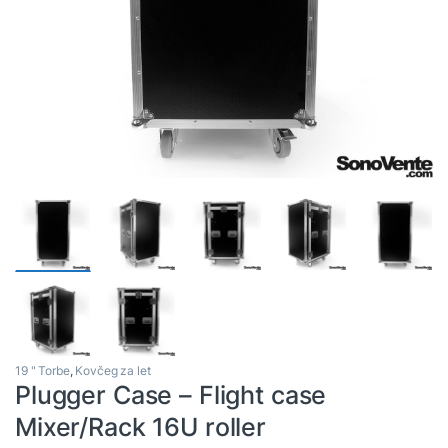
19 " Torbe
,
Kovčeg za let
Plugger Case – Flight case
Mixer/Rack 16U roller