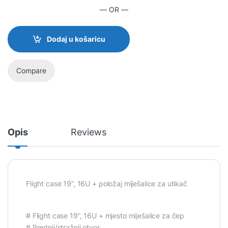
— OR —
Dodaj u košaricu
Compare
Opis
Reviews
Flight case 19”, 16U + položaj miješalice za utikač
# Flight case 19”, 16U + mjesto miješalice za čep
# Prednji/stražnji otvor