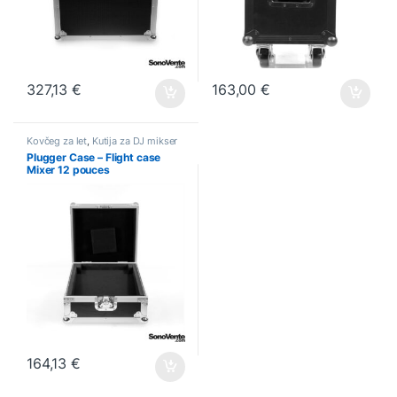
327,13
€
163,00
€
Kovčeg za let
,
Kutija za DJ mikser
Plugger Case – Flight case
Mixer 12 pouces
164,13
€