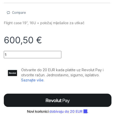
Compare
Flight case 19”, 16U + položaj miješalice za utikač
600,50
€
Plugger Case - Flight case Mixer/Rack 16U roller quantity