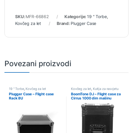
SKU:
MFR-66862
Kategorije:
19 " Torbe
,
Kovčeg za let
Brand:
Plugger Case
Povezani proizvodi
19 " Torbe
,
Kovčeg za let
Kovčeg za let
,
Kutija za rasvjetu
Plugger Case – Flight case
BoomTone DJ – Flight case za
Rack 8U
Cirrus 1000 dim mašinu