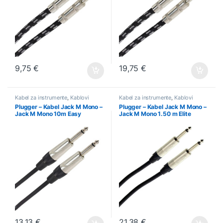
9,75
€
19,75
€
Kabel za instrumente
,
Kablovi
Kabel za instrumente
,
Kablovi
Plugger – Kabel Jack M Mono –
Plugger – Kabel Jack M Mono –
Jack M Mono 10m Easy
Jack M Mono 1.50 m Elite
13,13
€
21,38
€