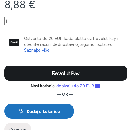
8,88
€
Plugger - Kabel pleteni Jack M Mono - Jack M Mono 3m Easy qua
— OR —
Dodaj u košaricu
Compare