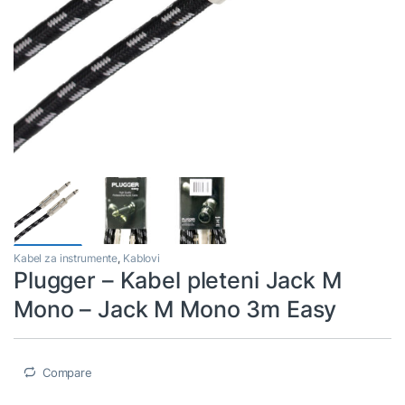
Kabel za instrumente
,
Kablovi
Plugger – Kabel pleteni Jack M
Mono – Jack M Mono 3m Easy
Compare