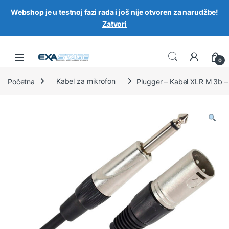
Webshop je u testnoj fazi rada i još nije otvoren za narudžbe!
Zatvori
Skip to navigation
Skip to content
0
Početna
Kabel za mikrofon
Plugger – Kabel XLR M 3b 