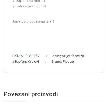
# Duljina 1,50 metara
# Jednostavan domet
Jamstvo u godinama: 2 + 1
SKU:
MFR-80862
Kategorije:
Kabel za
mikrofon
,
Kablovi
Brand:
Plugger
Povezani proizvodi