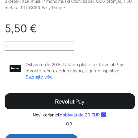
3-pinski XLR muški / mono muški utični kabel, OD6 promjer, 1,50
metara, PLUGGER Easy Range
5,50
€
Plugger - Kabel XLR M 3b - Jack M mono 1,50m Easy quantity
— OR —