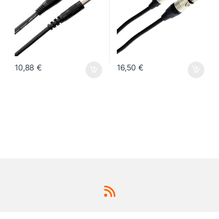
10,88
€
16,50
€