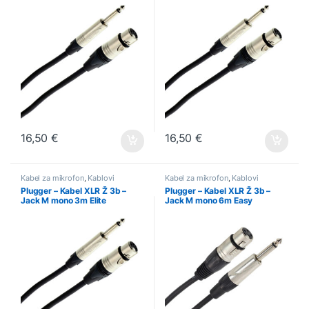
16,50
€
16,50
€
Kabel za mikrofon
,
Kablovi
Kabel za mikrofon
,
Kablovi
Plugger – Kabel XLR Ž 3b –
Plugger – Kabel XLR Ž 3b –
Jack M mono 3m Elite
Jack M mono 6m Easy