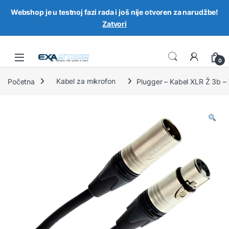
Webshop je u testnoj fazi rada i još nije otvoren za narudžbe!
Zatvori
Skip to navigation
Skip to content
0
Početna
Kabel za mikrofon
Plugger – Kabel XLR Ž 3b –