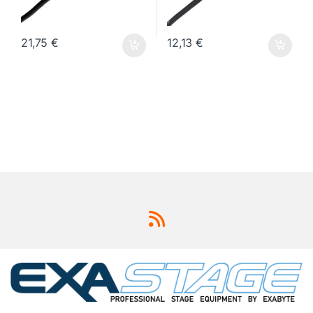
21,75
€
12,13
€