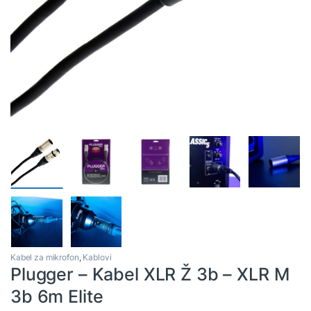
Kabel za mikrofon
,
Kablovi
Plugger – Kabel XLR Ž 3b – XLR M
3b 6m Elite