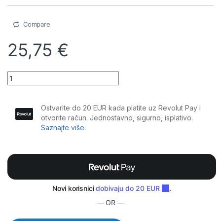
Compare
25,75
€
Plugger - Kabel XLR Ž 3b - XLR M 3b 6m Elite quantity
— OR —