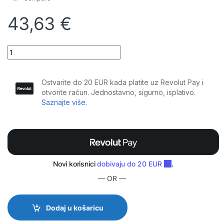
43,63
€
Plugger - Kabel zvučnički 2 x 2.5mm² Speakon M - Speakon M 10m
— OR —
Dodaj u košaricu