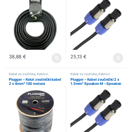
38,88
€
25,13
€
Kabel za zvučnike
,
Kablovi
Kabel za zvučnike
,
Kablovi
Plugger – Kolut zvučnički kabel
Plugger – Kabel zvučnički 2 x
2 x 4mm² 100 metara
1.5mm² Speakon M – Speakon
M 15m Easy