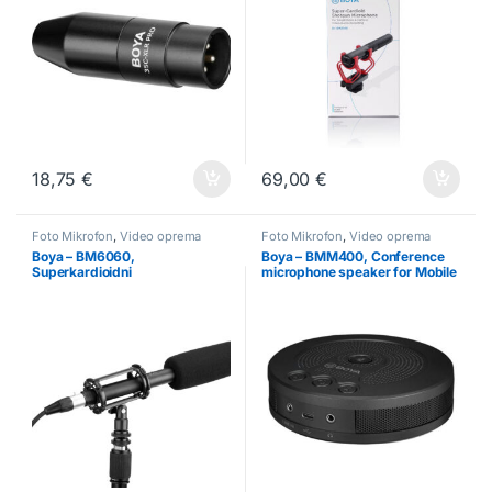
18,75
€
69,00
€
Foto Mikrofon
,
Video oprema
Foto Mikrofon
,
Video oprema
Boya – BM6060,
Boya – BMM400, Conference
Superkardioidni
microphone speaker for Mobile
kondenzatorski video mikrofon
and computer