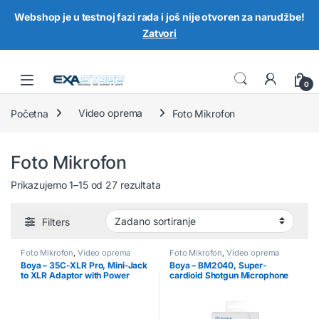
Webshop je u testnoj fazi rada i još nije otvoren za narudžbe!
Zatvori
Skip to navigation
Skip to content
0
Početna
Video oprema
Foto Mikrofon
Foto Mikrofon
Prikazujemo 1–15 od 27 rezultata
Filters
Foto Mikrofon
,
Video oprema
Foto Mikrofon
,
Video oprema
Boya – 35C-XLR Pro, Mini-Jack
Boya – BM2040, Super-
to XLR Adaptor with Power
cardioid Shotgun Microphone
Convertor