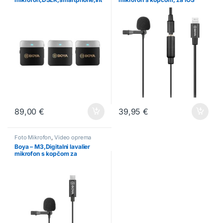
ervju,stream
Lightning uređaje
89,00
€
39,95
€
Foto Mikrofon
,
Video oprema
Boya – M3,Digitalni lavalier
mikrofon s kopčom za
smartphone