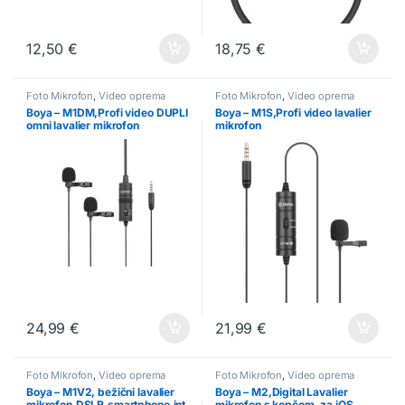
12,50
€
18,75
€
Foto Mikrofon
,
Video oprema
Foto Mikrofon
,
Video oprema
Boya – M1DM,Profi video DUPLI
Boya – M1S,Profi video lavalier
omni lavalier mikrofon
mikrofon
24,99
€
21,99
€
Foto Mikrofon
,
Video oprema
Foto Mikrofon
,
Video oprema
Boya – M1V2, bežični lavalier
Boya – M2,Digital Lavalier
mikrofon,DSLR,smartphone,int
mikrofon s kopčom, za iOS