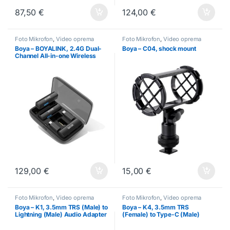
87,50
€
124,00
€
Foto Mikrofon
,
Video oprema
Foto Mikrofon
,
Video oprema
Boya – BOYALINK, 2.4G Dual-
Boya – C04, shock mount
Channel All-in-one Wireless
Microphone
129,00
€
15,00
€
Foto Mikrofon
,
Video oprema
Foto Mikrofon
,
Video oprema
Boya – K1, 3.5mm TRS (Male) to
Boya – K4, 3.5mm TRS
Lightning (Male) Audio Adapter
(Female) to Type-C (Male)
Audio Adapter