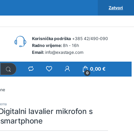
Zatvori
Korisnička podrška
+385 42/490-090
Radno vrijeme:
8h - 16h
Email:
info@exastage.com
0,00
€
0
one
rema
igitalni lavalier mikrofon s
 smartphone