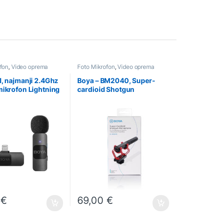
fon
,
Video oprema
Foto Mikrofon
,
Video oprema
1, najmanji 2.4Ghz
Boya – BM2040, Super-
mikrofon Lightning
cardioid Shotgun
(1TX+1RX)
Microphone
0
€
69,00
€