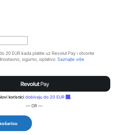
 lavalier mikrofon s kopčom za smartphone quantity
— OR —
 košaricu