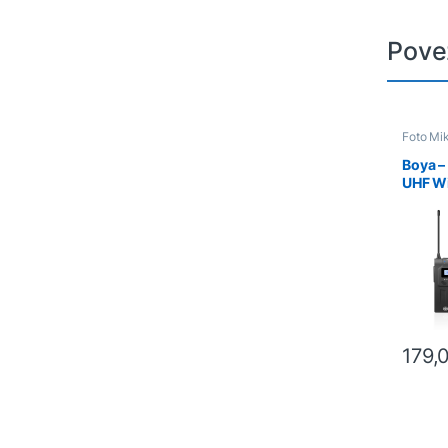
Pove
Foto Mi
Boya –
UHF Wi
syste
179,