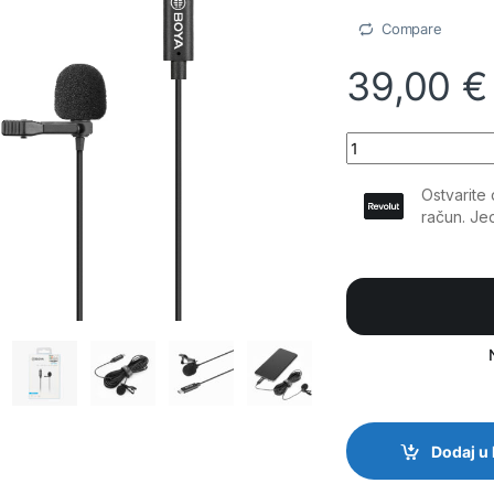
Compare
39,00
€
Boya - M3,Digitalni
Dodaj u