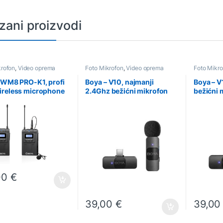
zani proizvodi
krofon
,
Video oprema
Foto Mikrofon
,
Video oprema
Foto Mikro
 WM8 PRO-K1, profi
Boya – V10, najmanji
Boya – V
reless microphone
2.4Ghz bežićni mikrofon
bežićni 
m
USB-C konekt. (1TX+1RX)
konekt. 
00
€
39,00
€
39,0