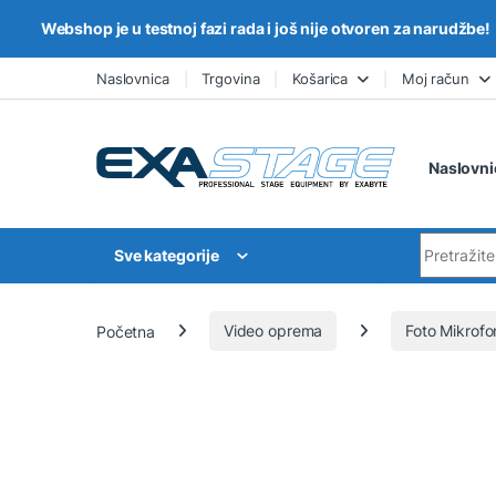
Webshop je u testnoj fazi rada i još nije otvoren za narudžbe!
Skip to navigation
Skip to content
Naslovnica
Trgovina
Košarica
Moj račun
Naslovni
Search for
Sve kategorije
Početna
Video oprema
Foto Mikrofo