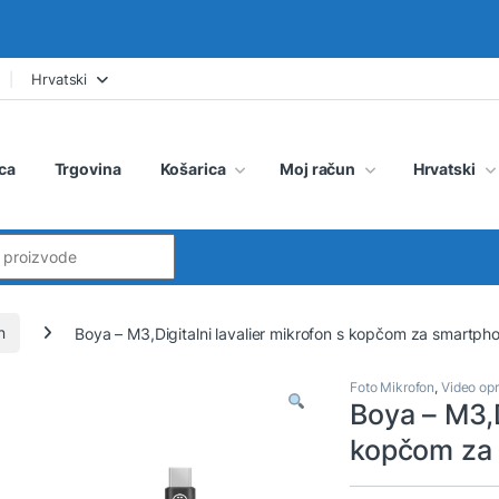
Hrvatski
ca
Trgovina
Košarica
Moj račun
Hrvatski
:
n
Boya – M3,Digitalni lavalier mikrofon s kopčom za smartph
Foto Mikrofon
,
Video op
Boya – M3,D
kopčom za