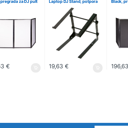
 pregrada za DJ pult
Laptop DJ Stand, potpora
Black, p
za laptop za DJ-a
63
€
19,63
€
196,6