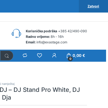
Zatvori
Korisnička podrška
+385 42/490-090
Radno vrijeme:
8h - 16h
Email:
info@exastage.com
0,00
€
0
J namještaj
J – DJ Stand Pro White, DJ
a Dja