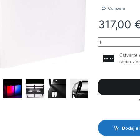
Compare
317,00
BoomTone DJ - DJ Sta
Dodaj u