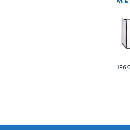
White,
196,