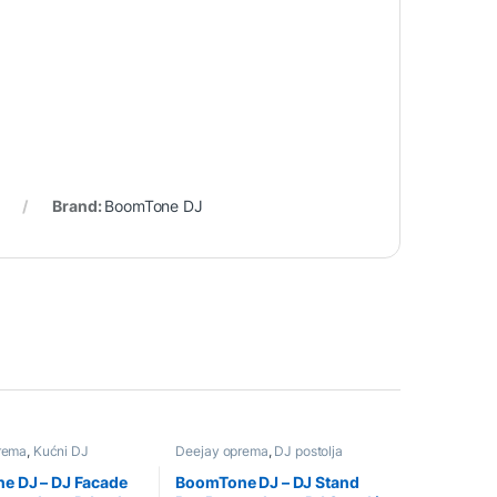
Brand:
BoomTone DJ
rema
,
Kućni DJ
Deejay oprema
,
DJ postolja
e DJ – DJ Facade
BoomTone DJ – DJ Stand