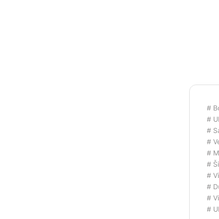
# B
# Uk
# S
# Ve
# M
# Š
# V
# D
# V
# U