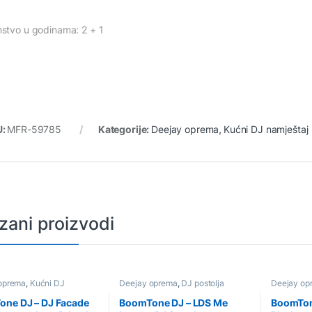
stvo u godinama: 2 + 1
U:
MFR-59785
Kategorije:
Deejay oprema
,
Kućni DJ namještaj
zani proizvodi
oprema
,
Kućni DJ
Deejay oprema
,
DJ postolja
Deejay op
aj
namještaj
ne DJ – DJ Facade
BoomTone DJ – LDS Me
BoomTon