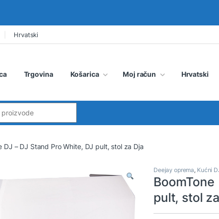
Hrvatski
ca
Trgovina
Košarica
Moj račun
Hrvatski
:
DJ – DJ Stand Pro White, DJ pult, stol za Dja
Deejay oprema
,
Kućni D
BoomTone D
pult, stol z