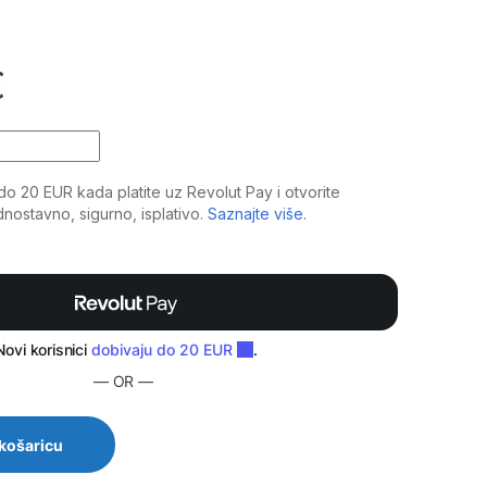
€
nd Pro White, DJ pult, stol za Dja quantity
— OR —
 košaricu