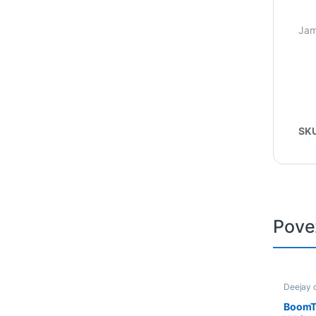
Jam
SK
Pove
Deejay 
namješt
BoomTo