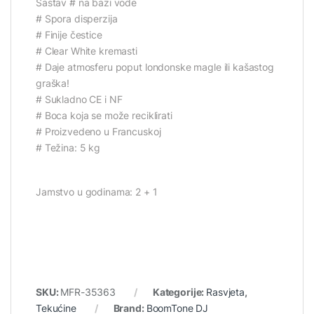
Sastav # na bazi vode
# Spora disperzija
# Finije čestice
# Clear White kremasti
# Daje atmosferu poput londonske magle ili kašastog
graška!
# Sukladno CE i NF
# Boca koja se može reciklirati
# Proizvedeno u Francuskoj
# Težina: 5 kg
Jamstvo u godinama: 2 + 1
SKU:
MFR-35363
Kategorije:
Rasvjeta
,
Tekućine
Brand:
BoomTone DJ