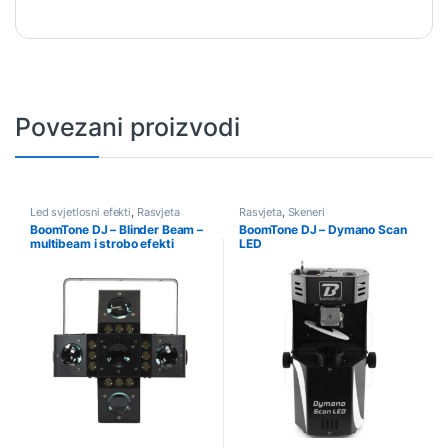
Povezani proizvodi
Led svjetlosni efekti
,
Rasvjeta
Rasvjeta
,
Skeneri
BoomTone DJ – Blinder Beam –
BoomTone DJ – Dymano Scan
multibeam i strobo efekti
LED