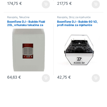
174,75
€
217,75
€
Rasvjeta
,
Tekućine
Rasvjeta
,
Stroj za mjehuriće
BoomTone DJ – Bubble Fluid
BoomTone DJ – Bubble 60 V2,
20L, vrhunska tekućina za
profi mašina za mjehuriće
mjehuriće
64,63
€
42,75
€