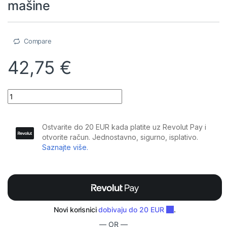
mašine
Compare
42,75
€
BoomTone DJ - Hazer Fluid High Tech 5L, vrhunska tekućina za d
— OR —