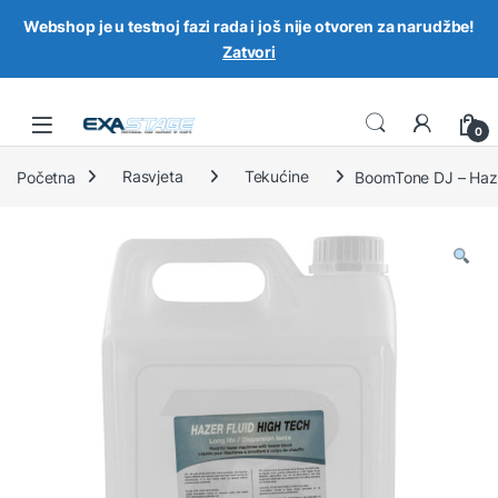
Webshop je u testnoj fazi rada i još nije otvoren za narudžbe!
Zatvori
Skip to navigation
Skip to content
0
Početna
Rasvjeta
Tekućine
BoomTone DJ – Haze