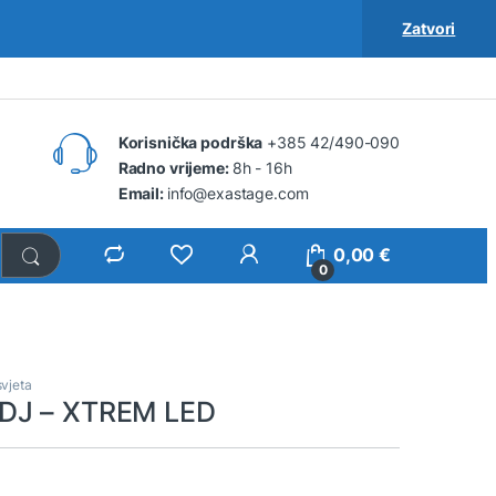
Zatvori
Korisnička podrška
+385 42/490-090
Radno vrijeme:
8h - 16h
Email:
info@exastage.com
0,00
€
0
vjeta
DJ – XTREM LED