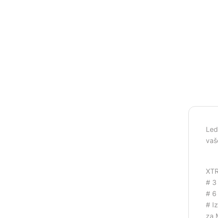
Led
vaš
XT
# 3
# 6
# I
za 