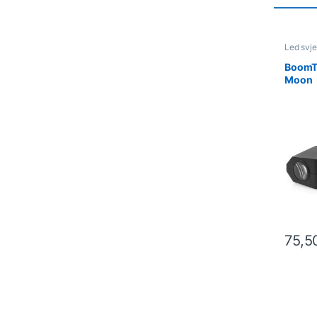
Led svje
BoomTo
Moon
75,