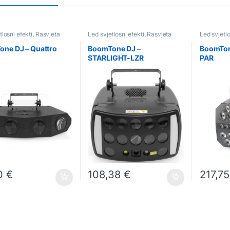
tlosni efekti
,
Rasvjeta
Led svjetlosni efekti
,
Rasvjeta
Led svjetlo
ne DJ – Quattro
BoomTone DJ –
BoomTon
STARLIGHT-LZR
PAR
50
€
108,38
€
217,7