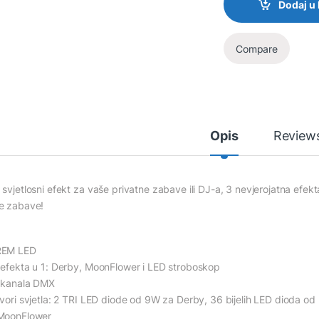
Dodaj u
Compare
Opis
Review
 svjetlosni efekt za vaše privatne zabave ili DJ-a, 3 nevjerojatna efek
e zabave!
REM LED
 efekta u 1: Derby, MoonFlower i LED stroboskop
 kanala DMX
zvori svjetla: 2 TRI LED diode od 9W za Derby, 36 bijelih LED dioda
MoonFlower