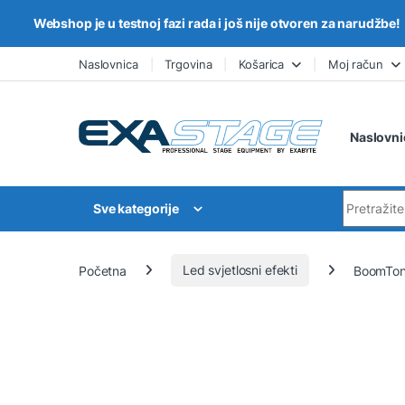
Webshop je u testnoj fazi rada i još nije otvoren za narudžbe!
Skip to navigation
Skip to content
Naslovnica
Trgovina
Košarica
Moj račun
Naslovni
Search for
Sve kategorije
Početna
Led svjetlosni efekti
BoomTon