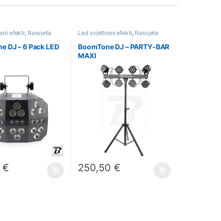
sni efekti
,
Rasvjeta
Led svjetlosni efekti
,
Rasvjeta
e DJ – 6 Pack LED
BoomTone DJ – PARTY-BAR
MAXI
5
€
250,50
€