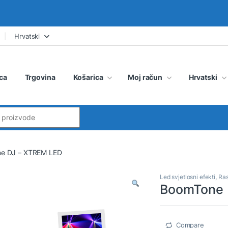
Hrvatski
ca
Trgovina
Košarica
Moj račun
Hrvatski
:
e DJ – XTREM LED
Led svjetlosni efekti
,
Ras
BoomTone 
Compare