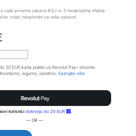
za vaše privatne zabave ili DJ-a, 3 nevjerojatna efekta:
ečev cvijet, neophodni za vaše zabave!
€
EM LED quantity
— OR —