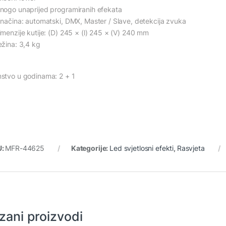
nogo unaprijed programiranih efekata
 načina: automatski, DMX, Master / Slave, detekcija zvuka
imenzije kutije: (D) 245 × (l) 245 × (V) 240 mm
ežina: 3,4 kg
stvo u godinama: 2 + 1
U:
MFR-44625
Kategorije:
Led svjetlosni efekti
,
Rasvjeta
zani proizvodi