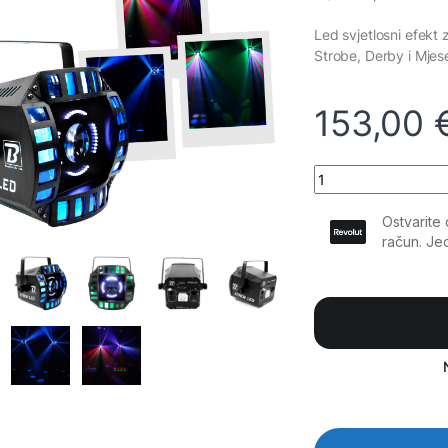
Led svjetlosni efekt 
Strobe, Derby i Mjes
153,00
BoomTone DJ - XTR