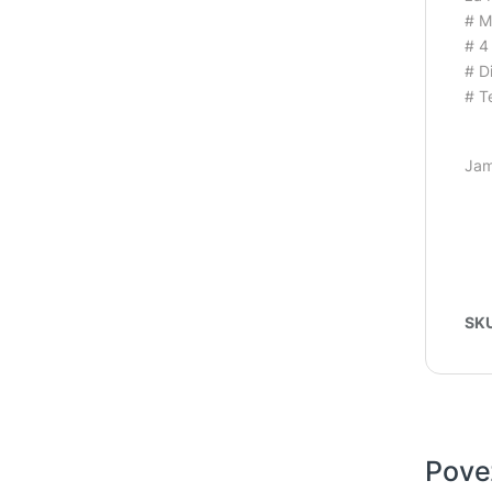
# M
# 4
# D
# T
Jam
SK
Pove