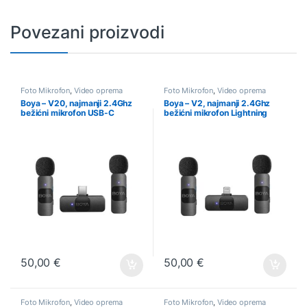
Povezani proizvodi
Foto Mikrofon
,
Video oprema
Foto Mikrofon
,
Video oprema
Boya – V20, najmanji 2.4Ghz
Boya – V2, najmanji 2.4Ghz
bežićni mikrofon USB-C
bežićni mikrofon Lightning
konekt. (2TX+1RX)
konekt. (2TX+1RX)
50,00
€
50,00
€
Foto Mikrofon
,
Video oprema
Foto Mikrofon
,
Video oprema