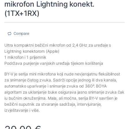
mikrofon Lightning konekt.
(1TX+1RX)
Compare
Ultra kompaktni bežični mikrofon od 2,4 GHz za uređaje s
Lightning konektorom (Apple)
1 mikrofon i 1 prijemnik
Podržava punjenje vanjskih uređaja tijekom korištenja
BY-V je serija mini mikrofona koji nude nevjerojatnu fleksibilnost
za snimanje čistog zvuka. Sadrži opcije jednog ili dva kanala,
automatsko uparivanje i snimanje zvuka od 360°. BOYA
algoritam za uklanjanje buke osigurava jasno snimanje zvuka čak
iu bučnim okruženjima. Mala, ali moćna, serija BY-V savršen je
bežični suputnik za stvaranje sadržaja, intervjuiranje,
izvještavanje i više.