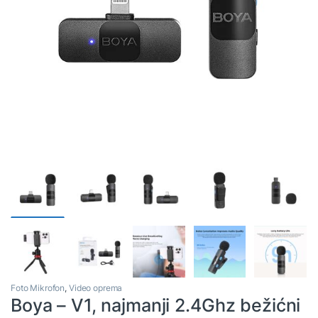
Foto Mikrofon
,
Video oprema
Boya – V1, najmanji 2.4Ghz bežićni