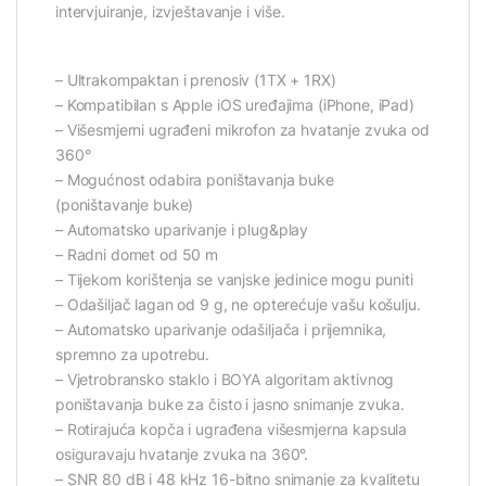
intervjuiranje, izvještavanje i više.
– Ultrakompaktan i prenosiv (1TX + 1RX)
– Kompatibilan s Apple iOS uređajima (iPhone, iPad)
– Višesmjerni ugrađeni mikrofon za hvatanje zvuka od
360°
– Mogućnost odabira poništavanja buke
(poništavanje buke)
– Automatsko uparivanje i plug&play
– Radni domet od 50 m
– Tijekom korištenja se vanjske jedinice mogu puniti
– Odašiljač lagan od 9 g, ne opterećuje vašu košulju.
– Automatsko uparivanje odašiljača i prijemnika,
spremno za upotrebu.
– Vjetrobransko staklo i BOYA algoritam aktivnog
poništavanja buke za čisto i jasno snimanje zvuka.
– Rotirajuća kopča i ugrađena višesmjerna kapsula
osiguravaju hvatanje zvuka na 360°.
– SNR 80 dB i 48 kHz 16-bitno snimanje za kvalitetu