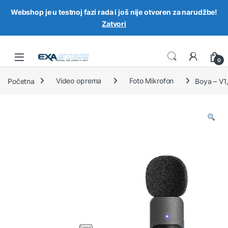
Webshop je u testnoj fazi rada i još nije otvoren za narudžbe!
Zatvori
Skip to navigation
Skip to content
0
Početna
Video oprema
Foto Mikrofon
Boya – V1