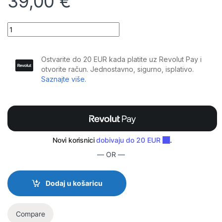
39,00
€
Boya - V1, najmanji 2.4Ghz bežićni mikrofon Lightning konekt. (
— OR —
Dodaj u košaricu
Compare