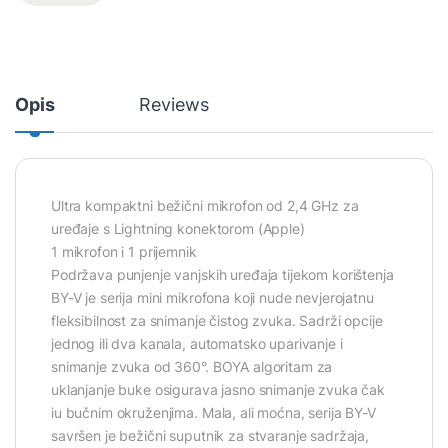
Opis
Reviews
Ultra kompaktni bežični mikrofon od 2,4 GHz za
uređaje s Lightning konektorom (Apple)
1 mikrofon i 1 prijemnik
Podržava punjenje vanjskih uređaja tijekom korištenja
BY-V je serija mini mikrofona koji nude nevjerojatnu
fleksibilnost za snimanje čistog zvuka. Sadrži opcije
jednog ili dva kanala, automatsko uparivanje i
snimanje zvuka od 360°. BOYA algoritam za
uklanjanje buke osigurava jasno snimanje zvuka čak
iu bučnim okruženjima. Mala, ali moćna, serija BY-V
savršen je bežični suputnik za stvaranje sadržaja,