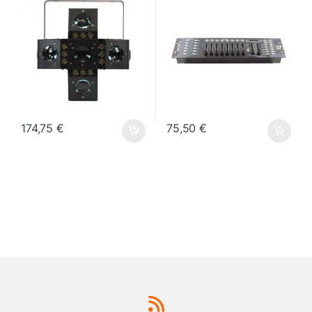
174,75
€
75,50
€