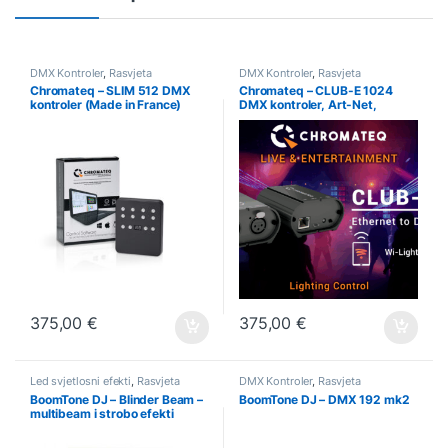
DMX Kontroler
,
Rasvjeta
DMX Kontroler
,
Rasvjeta
Chromateq – SLIM 512 DMX
Chromateq – CLUB-E 1024
kontroler (Made in France)
DMX kontroler, Art-Net,
2Univ., nadg.do 512Univ
375,00
€
375,00
€
Led svjetlosni efekti
,
Rasvjeta
DMX Kontroler
,
Rasvjeta
BoomTone DJ – Blinder Beam –
BoomTone DJ – DMX 192 mk2
multibeam i strobo efekti