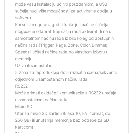
može vašu instalaciju učiniti pouzdanijom, a USB
sučelje nudi više mogućnosti za aktiviranje opcija u
softveru.
Korisnici mogu prilagoditi funkcije i načine sučelja,
moguće je odabrati koji način rada aktivirati ili ne u
samostalnom načinu rada iz bilo kojeg od dostupnih
načina rada (Trigger, Page, Zone, Color, Dimmer,
Speed) i učitati načine rada po vlastitom izboru u
memoriju.
Uživo ili samostalno
5 zona za reprodukciju do 5 različitih scena/sekvenci
odjednom u samostalnom načinu rada
RS232
Može primati okidače i komunikacije s RS232 uređaja
u samostalnom načinu rada
Micro SD
Utor za mikro SD karticu (klasa 10, FAT format, do
256 GB) ili unutarnja memorija bez potrebe za SD
karticom)