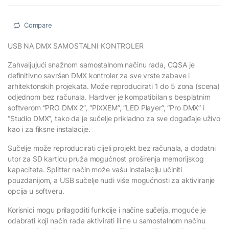
Compare
USB NA DMX SAMOSTALNI KONTROLER
Zahvaljujući snažnom samostalnom načinu rada, CQSA je
definitivno savršen DMX kontroler za sve vrste zabave i
arhitektonskih projekata. Može reproducirati 1 do 5 zona (scena)
odjednom bez računala. Hardver je kompatibilan s besplatnim
softverom “PRO DMX 2”, “PIXXEM”, “LED Player”, “Pro DMX” i
“Studio DMX”, tako da je sučelje prikladno za sve događaje uživo
kao i za fiksne instalacije.
Sučelje može reproducirati cijeli projekt bez računala, a dodatni
utor za SD karticu pruža mogućnost proširenja memorijskog
kapaciteta. Splitter način može vašu instalaciju učiniti
pouzdanijom, a USB sučelje nudi više mogućnosti za aktiviranje
opcija u softveru.
Korisnici mogu prilagoditi funkcije i načine sučelja, moguće je
odabrati koji način rada aktivirati ili ne u samostalnom načinu