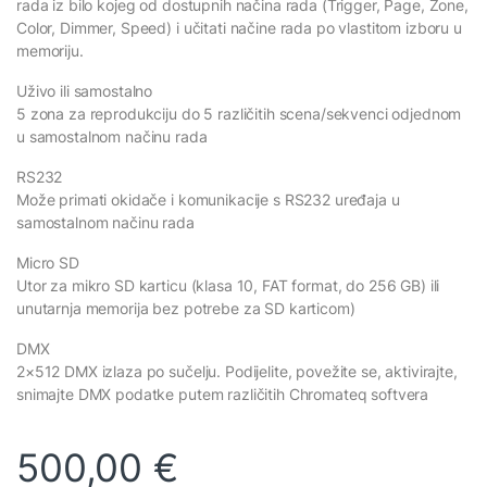
rada iz bilo kojeg od dostupnih načina rada (Trigger, Page, Zone,
Color, Dimmer, Speed) i učitati načine rada po vlastitom izboru u
memoriju.
Uživo ili samostalno
5 zona za reprodukciju do 5 različitih scena/sekvenci odjednom
u samostalnom načinu rada
RS232
Može primati okidače i komunikacije s RS232 uređaja u
samostalnom načinu rada
Micro SD
Utor za mikro SD karticu (klasa 10, FAT format, do 256 GB) ili
unutarnja memorija bez potrebe za SD karticom)
DMX
2×512 DMX izlaza po sučelju. Podijelite, povežite se, aktivirajte,
snimajte DMX podatke putem različitih Chromateq softvera
500,00
€