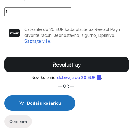
Chromateq - CQSA 1024 DMX kontroler, SDcard, Art-Net, 2Univ. 
— OR —
Dodaj u košaricu
Compare