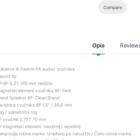
Compare
Opis
Review
lokance i6 Pasivni PA sustav zvučnika
sivni tip
P BF 6,5”/ 165 mm Veličina
agnetski element zvučnika BF: Ferit
rand Speaker BF: Clean Brand
avojnica zvučnika BF 1,5” / 38,6 mm
og / asimetrični rog
F zvučnik 2,75”/ 70 mm
F magnetski element: neodimij / neodimij
ompresija robne marke: Izrađeno po narudžbi / Čisto robne marke