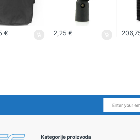
75
€
2,25
€
206,7
Kategorije proizvoda