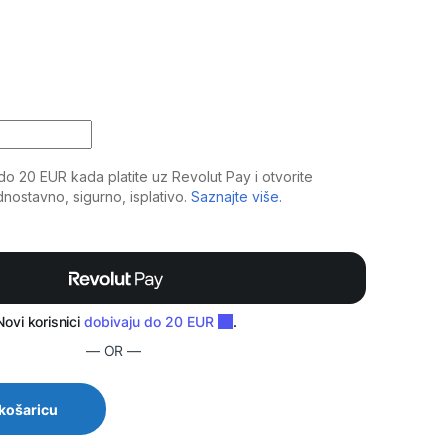
€
 Passive PA Speaker System quantity
— OR —
 košaricu