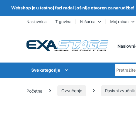
Webshop je u testnoj fazi rada i još nije otvoren za narudžbe!
Skip to navigation
Skip to content
Naslovnica
Trgovina
Košarica
Moj račun
Naslovni
Search for
Sve kategorije
Početna
Ozvučenje
Pasivni zvučnik