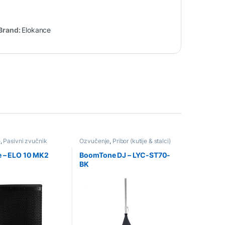
Brand:
Elokance
e
,
Pasivni zvučnik
Ozvučenje
,
Pribor (kutije & stalci)
e – ELO 10 MK2
BoomTone DJ – LYC-ST70-
BK