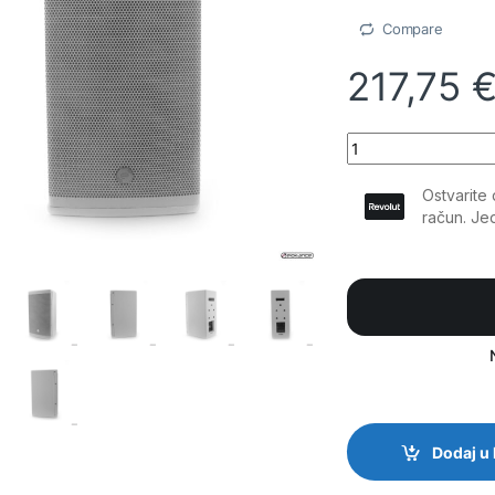
Compare
217,75
Elokance - i6: 240W
Dodaj u