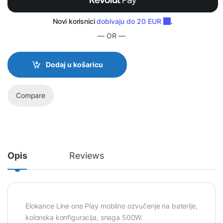
— OR —
Dodaj u košaricu
Compare
Opis
Reviews
Elokance Line one Play mobilno ozvučenje na baterije,
kolonska konfiguracija, snaga 500W.