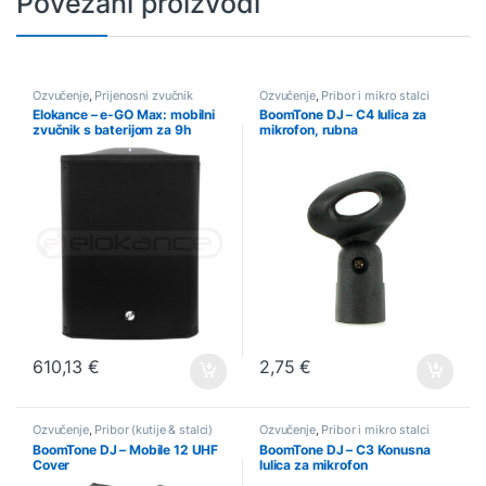
Povezani proizvodi
Ozvučenje
,
Prijenosni zvučnik
Ozvučenje
,
Pribor i mikro stalci
Elokance – e-GO Max: mobilni
BoomTone DJ – C4 lulica za
zvučnik s baterijom za 9h
mikrofon, rubna
svirke
610,13
€
2,75
€
Ozvučenje
,
Pribor (kutije & stalci)
Ozvučenje
,
Pribor i mikro stalci
BoomTone DJ – Mobile 12 UHF
BoomTone DJ – C3 Konusna
Cover
lulica za mikrofon