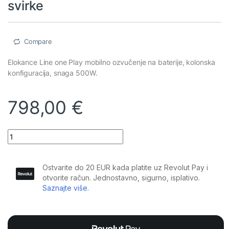
svirke
Compare
Elokance Line one Play mobilno ozvučenje na baterije, kolonska
konfiguracija, snaga 500W.
798,00
€
Elokance - Line One Play: 500W mobilni razglas, baterija za 6-7h