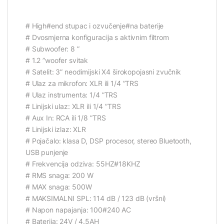
# High#end stupac i ozvučenje#na baterije
# Dvosmjerna konfiguracija s aktivnim filtrom
# Subwoofer: 8 ”
# 1.2 ”woofer svitak
# Satelit: 3” neodimijski X4 širokopojasni zvučnik
# Ulaz za mikrofon: XLR ili 1/4 ”TRS
# Ulaz instrumenta: 1/4 ”TRS
# Linijski ulaz: XLR ili 1/4 ”TRS
# Aux In: RCA ili 1/8 ”TRS
# Linijski izlaz: XLR
# Pojačalo: klasa D, DSP procesor, stereo Bluetooth,
USB punjenje
# Frekvencija odziva: 55HZ#18KHZ
# RMS snaga: 200 W
# MAX snaga: 500W
# MAKSIMALNI SPL: 114 dB / 123 dB (vršni)
# Napon napajanja: 100#240 AC
# Baterija: 24V / 4.5AH