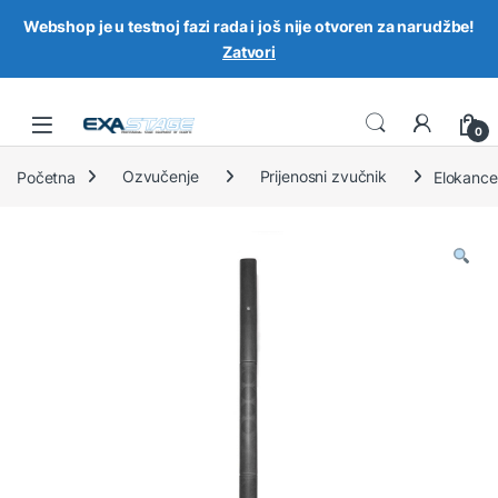
Webshop je u testnoj fazi rada i još nije otvoren za narudžbe!
Zatvori
Skip to navigation
Skip to content
0
Početna
Ozvučenje
Prijenosni zvučnik
Elokance