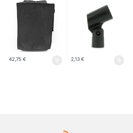
42,75
€
2,13
€