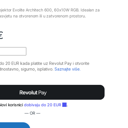
ojektor Evolite Architech 600, 60x10W RGB. Idealan za
rasvjetu na otvorenom ili u zatvorenom prostoru.
€
 600 quantity
— OR —