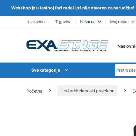
Webshop je u testnoj fazi rada i još nije otvoren za narudžbe!
Skip to navigation
Skip to content
Naslovnica
Trgovina
Košarica
Moj račun
Naslovni
Search for
Sve kategorije
Početna
Led arhitektonski projektor
E