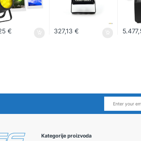
,25
€
327,13
€
5.477
Kategorije proizvoda