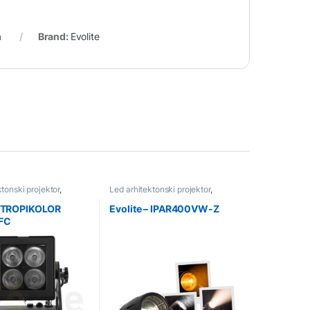
a
Brand:
Evolite
ktonski projektor
,
Led arhitektonski projektor
,
Rasvjeta
– TROPIKOLOR
Evolite – IPAR400VW-Z
FC