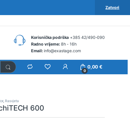
Zatvori
Korisnička podrška
+385 42/490-090
Radno vrijeme:
8h - 16h
Email:
info@exastage.com
0,00
€
0
tor
,
Rasvjeta
archiTECH 600