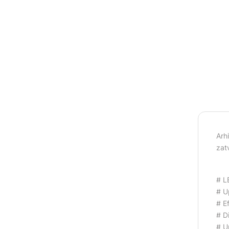
Arh
zat
# L
# U
# E
# D
# U