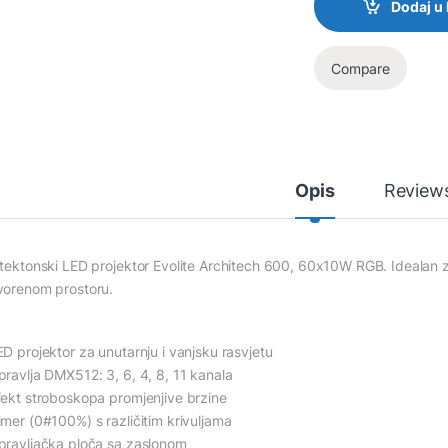
Dodaj u
Compare
Opis
Review
itektonski LED projektor Evolite Architech 600, 60x10W RGB. Idealan za
vorenom prostoru.
ED projektor za unutarnju i vanjsku rasvjetu
pravlja DMX512: 3, 6, 4, 8, 11 kanala
fekt stroboskopa promjenjive brzine
imer (0#100%) s različitim krivuljama
pravljačka ploča sa zaslonom