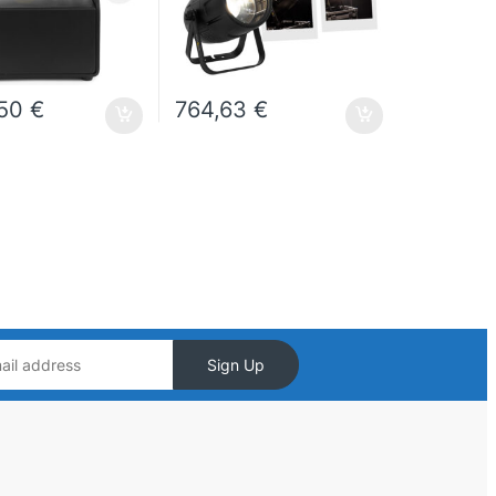
,50
€
764,63
€
Sign Up