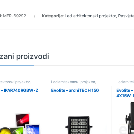
U:
MFR-69292
Kategorije:
Led arhitektonski projektor
,
Rasvjet
zani proizvodi
tektonski projektor
,
Led arhitektonski projektor
,
Led arhite
a
Rasvjeta
Rasvjeta
e – IPAR740RGBW-Z
Evolite – archiTECH 150
Evolite 
4X15W-