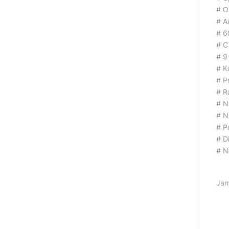
# O
# A
# 6
# C
# 9 
# K
# P
# R
# N
# N
# P
# D
# N
Jam