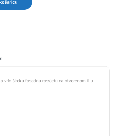
 košaricu
s
 vrlo široku fasadnu rasvjetu na otvorenom ili u