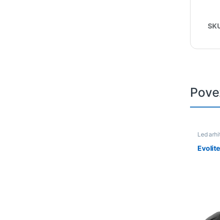
SK
Pove
Led arhi
Rasvjet
Evolit