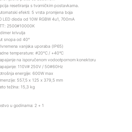
pcija resetiranja s tvorničkim postavkama.
utomatski efekti: 5 vrsta promjena boja
0 LED dioda od 10W RGBW 4u1, 700mA
TT: 2500#10000K
dimer krivulja
ut snopa od 40°
rivremena vanjska uporaba (IP65)
adne temperature: #20°C / +40°C
apajanje na isporučenom vodootpornom konektoru
apajanje: 110V# 250V / 50#60Hz
otrošnja energije: 600W max
imenzije: 557,5 x 125 x 379,5 mm
eto težina: 15,3 kg
stvo u godinama: 2 + 1