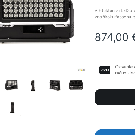
Arhitektonski LED pr
vrlo široku fasadnu 
874,00
Evolite - archiTECH