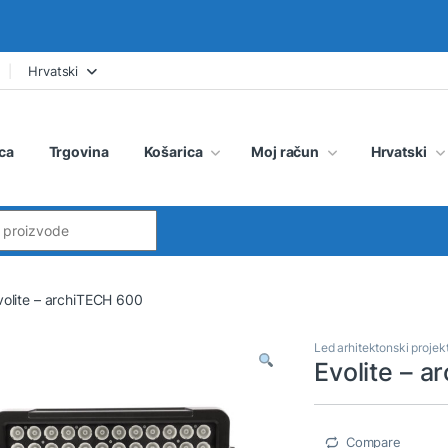
Hrvatski
ca
Trgovina
Košarica
Moj račun
Hrvatski
:
volite – archiTECH 600
Led arhitektonski projek
Evolite – 
Compare