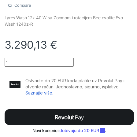
Compare
Lyres Wash 12x 40 W sa Zoomom i rotacijom Bee evolite Evo
Wash 1240z-R
3.290,13
€
Evolite - Evo Wash 1240z-R Set quantity