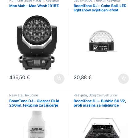
Pomične glave - Wash
,
Rasvjeta
Led svjetlosni efekti
,
Rasvjeta
Mac Mah – Mac Wash 1915Z
BoomTone DJ – Color Ball, LED
lightshow svjetlosni efekt
436,50
€
20,88
€
Rasvjeta
,
Tekućine
Rasvjeta
,
Stroj za mjehuriće
BoomTone DJ – Cleaner Fluid
BoomTone DJ – Bubble 60 V2,
250ml, tekućina za čišćenje
profi mašina za mjehuriće
dim mašina