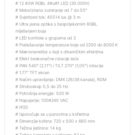
# 12 40W RGBL 4#u#1 LED (30.000h)
# Motorizirano zumiranje od 7 do 55°
# Svjetlosni tok: 45514 lux @ 3 m
# Ultra jasna optika s besprijekornim RGBL
miješanjem boja
# LED kontrola u grupama od 3
# Podešavanje temperature boje od 2200 do 8000 K
# Makronaredbe u boji s dinamičkim efektima
# Efekt beskonačne rotacije leće
# PAN 540° (2,11°) i TILT 270° (1,05°) rotacije
# 1.77” TFT ekran
# Načini upravljanja: DMX (26/38 kanala), RDM
# Stroboskop 0,5 do 25 Hz
# Potrošnja energije: 500 W
# Napajanje: 100#240 VAC
# IP20
# Isporučuje se u parovima u koferima
# Dimenzije kofera: 720 x 500 x 660 mm
# Težina jedinice: 14 kg
# Težina kompleta s koferom: 62 kg