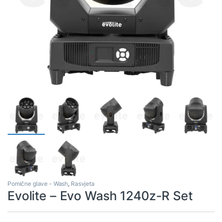
Pomične glave - Wash
,
Rasvjeta
Evolite – Evo Wash 1240z-R Set