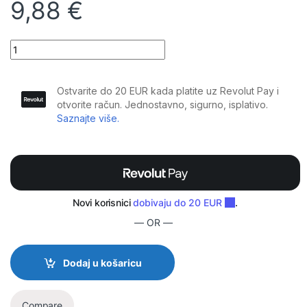
9,88
€
Plugger - Kabel Jack M Mono - Jack M Mono 6m Easy quantity
— OR —
Dodaj u košaricu
Compare