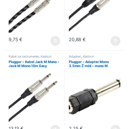
9,75
€
20,88
€
Kabel za instrumente
,
Kablovi
Adapteri
,
Kablovi
Plugger – Kabel Jack M Mono –
Plugger – Adapter Mono
Jack M Mono 10m Easy
3.5mm Ž mini – mono M
6.35mm
13,13
€
2,25
€