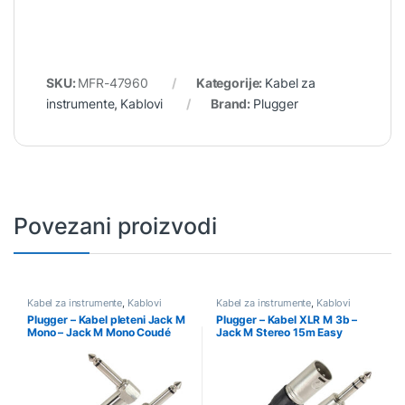
SKU:
MFR-47960
Kategorije:
Kabel za
instrumente
,
Kablovi
Brand:
Plugger
Povezani proizvodi
Kabel za instrumente
,
Kablovi
Kabel za instrumente
,
Kablovi
Plugger – Kabel pleteni Jack M
Plugger – Kabel XLR M 3b –
Mono – Jack M Mono Coudé
Jack M Stereo 15m Easy
3m Easy