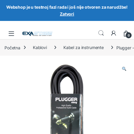
Webshop je u testnoj fazi rada i još nije otvoren za narudžbe!
Zatvori
Skip to navigation
Skip to content
0
Početna
Kablovi
Kabel za instrumente
Plugger 