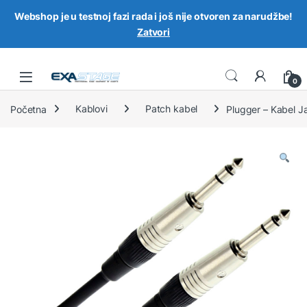
Webshop je u testnoj fazi rada i još nije otvoren za narudžbe!
Zatvori
Skip to navigation
Skip to content
0
Početna
Kablovi
Patch kabel
Plugger – Kabel J