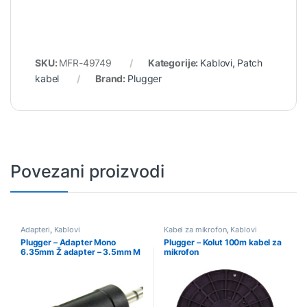
SKU:
MFR-49749
Kategorije:
Kablovi
,
Patch
kabel
Brand:
Plugger
Povezani proizvodi
Adapteri
,
Kablovi
Kabel za mikrofon
,
Kablovi
Plugger – Adapter Mono
Plugger – Kolut 100m kabel za
6.35mm Ž adapter – 3.5mm M
mikrofon
3b