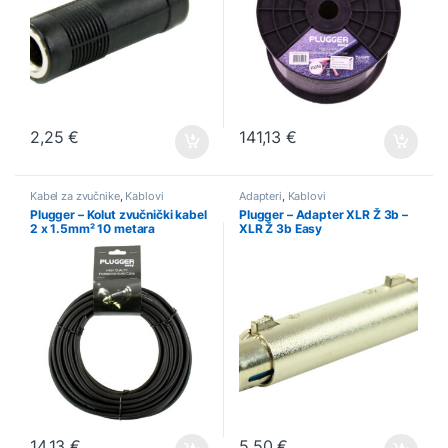
2,25
€
141,13
€
Kabel za zvučnike
,
Kablovi
Adapteri
,
Kablovi
Plugger – Kolut zvučnički kabel
Plugger – Adapter XLR Ž 3b –
2 x 1.5mm² 10 metara
XLR Ž 3b Easy
14,13
€
5,50
€