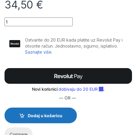
34,50
€
Plugger - Kabel Jack M Stereo - Jack M Stereo 15 m Elite quantity
— OR —
Dodaj u košaricu
Compare