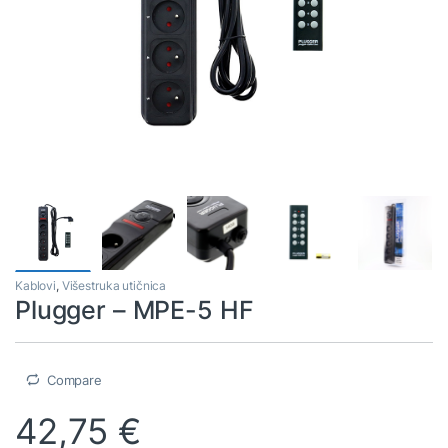
Kablovi
,
Višestruka utičnica
Plugger – MPE-5 HF
Compare
42,75
€