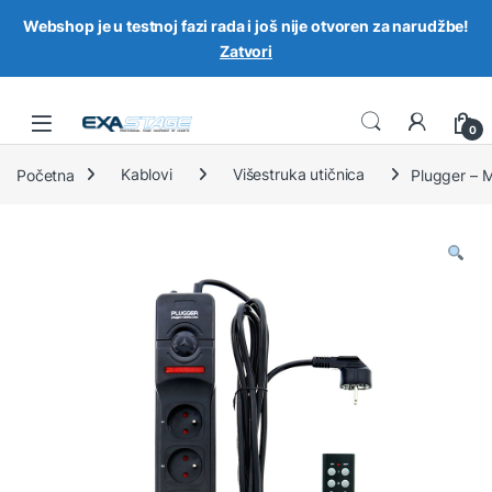
Webshop je u testnoj fazi rada i još nije otvoren za narudžbe!
Zatvori
Skip to navigation
Skip to content
0
Početna
Kablovi
Višestruka utičnica
Plugger – 