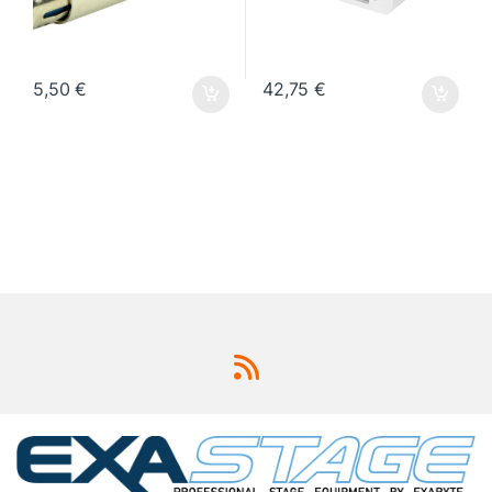
5,50
€
42,75
€