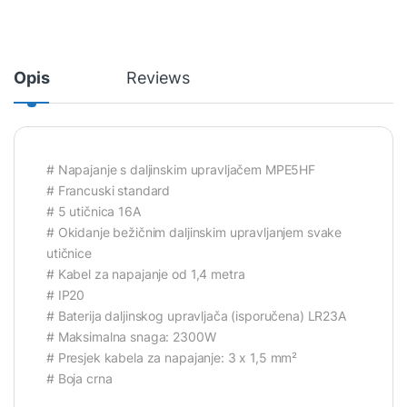
Opis
Reviews
# Napajanje s daljinskim upravljačem MPE5HF
# Francuski standard
# 5 utičnica 16A
# Okidanje bežičnim daljinskim upravljanjem svake
utičnice
# Kabel za napajanje od 1,4 metra
# IP20
# Baterija daljinskog upravljača (isporučena) LR23A
# Maksimalna snaga: 2300W
# Presjek kabela za napajanje: 3 x 1,5 mm²
# Boja crna