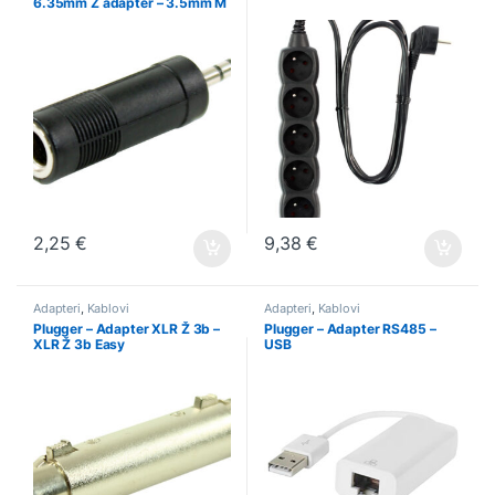
6.35mm Ž adapter – 3.5mm M
3b
2,25
€
9,38
€
Adapteri
,
Kablovi
Adapteri
,
Kablovi
Plugger – Adapter XLR Ž 3b –
Plugger – Adapter RS485 –
XLR Ž 3b Easy
USB